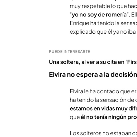
muy respetable lo que hací
“
yo no soy de romería
”. E
Enrique ha tenido la sensac
explicado que él ya no ib
PUEDE INTERESARTE
Una soltera, al ver a su cita en ‘Fi
Elvira no espera a la decisió
Elvira le ha contado que er
ha tenido la sensación de
estamos en vidas muy dif
que
él no tenía ningún pro
Los solteros no estaban c