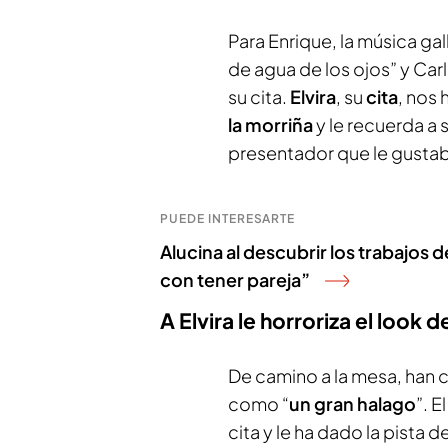
Para Enrique, la música ga
de agua de los ojos” y Car
su cita.
Elvira
, su
cita
, nos
la morriña
y le recuerda a s
presentador que le gustab
PUEDE INTERESARTE
Alucina al descubrir los trabajos d
con tener pareja”
A Elvira le horroriza el look d
De camino a la mesa, han c
como “
un gran halago
”. E
cita y le ha dado la pista