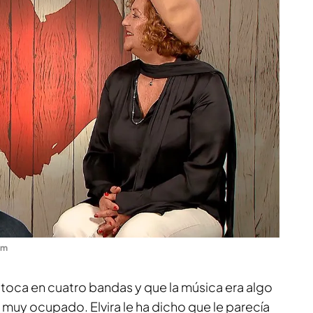
om
 toca en cuatro bandas y que la música era algo
a muy ocupado. Elvira le ha dicho que le parecía