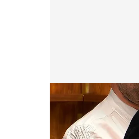
Elvira y Enrique durante su cita en 'First Dates'
First Dates
25 FEB 2025 - 22:20h.
Descubre cómo ha reacci
barba sin cortar desde 