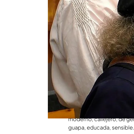
Enrique y su banda ponen
Dates’
Una madre y una hija enc
Dates’: “Ya nos vemos
Compartir
A ritmo de pandereta y
gai
tradicional gallega,
Enriq
soltero quería sentirse ar
Carlos Sobera
que llevab
moderno, callejero, de ge
guapa, educada, sensible