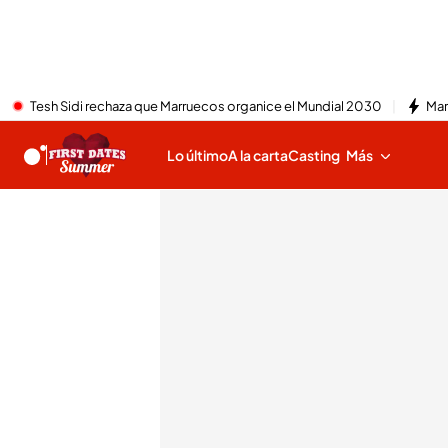
Tesh Sidi rechaza que Marruecos organice el Mundial 2030
Mar
Lo último
A la carta
Casting
Más