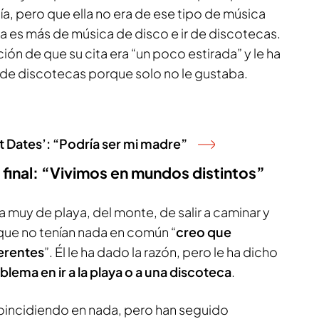
a, pero que ella no era de ese tipo de música
lla es más de música de disco e ir de discotecas.
ión de que su cita era “un poco estirada” y le ha
a de discotecas porque solo no le gustaba.
rst Dates’: “Podría ser mi madre”
n final: “Vivimos en mundos distintos”
a muy de playa, del monte, de salir a caminar y
 que no tenían nada en común “
creo que
erentes
”. Él le ha dado la razón, pero le ha dicho
blema en ir a la playa o a una discoteca
.
oincidiendo en nada, pero han seguido