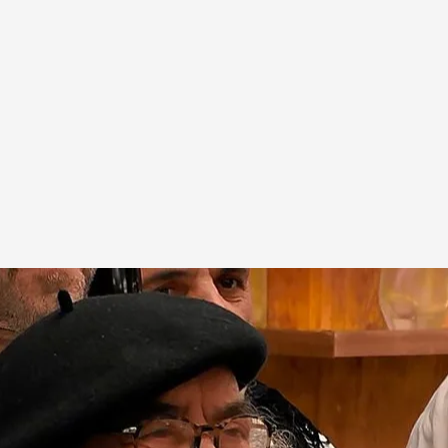
onado Elvira al ver que su cita llevaba una
hace 8 años