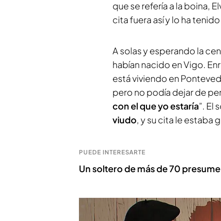
que se refería a la boina, 
cita fuera así y lo ha tenido
A solas y esperando la ce
habían nacido en Vigo. Enri
está viviendo en Pontevedr
pero no podía dejar de pen
con el que yo estaría
”. El
viudo
, y su cita le estab
PUEDE INTERESARTE
Un soltero de más de 70 presume de