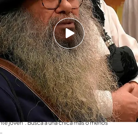
 música tradicional gallega a su cita en ‘First
uentran la foto de familia perfecta en ‘First
 comiendo juntos”
tas
, y acompañado de su
banda de música
ue
ha venido a
‘First Dates’
en busca del amor. El
ropado, es un tipo cariñoso y le ha contado a
a unos
8 años sin cortarse la barba
“un aspecto
nte joven”. Busca a una chica más o menos
…