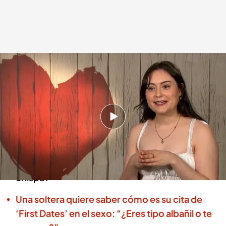
La cita de Vincent y Lydia
First Dates
19 FEB 2025 - 23:50h.
Vincent llega desde Australia a 'First Dates' en
busca del amor
Nuestro soltero cenará con Lydia ¿surgirá la
chispa?
Una soltera quiere saber cómo es su cita de
‘First Dates’ en el sexo: “¿Eres tipo albañil o te