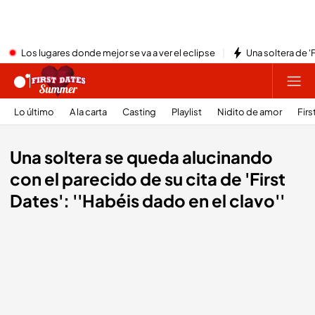
Los lugares donde mejor se va a ver el eclipse
Una soltera de '
Lo último
A la carta
Casting
Playlist
Nidito de amor
Firs
Una soltera se queda alucinando
con el parecido de su cita de 'First
Dates': ''Habéis dado en el clavo''