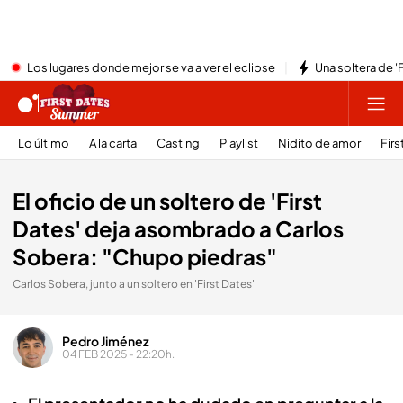
Los lugares donde mejor se va a ver el eclipse
Una soltera de '
Lo último
A la carta
Casting
Playlist
Nidito de amor
Firs
El oficio de un soltero de 'First
Dates' deja asombrado a Carlos
Sobera: "Chupo piedras"
Carlos Sobera, junto a un soltero en 'First Dates'
Pedro Jiménez
04 FEB 2025 - 22:20h.