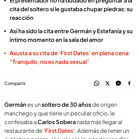
El presentador no ha dudado en preguntar a la
cita del soltero si le gustaba chupar piedras: su
reacción
Así ha sido la cita entre Germán y Estefanía y su
íntimo momento en la sala del amor
Asusta a su cita de ‘First Dates’ en plena cena:
“Tranquilo, no es nada sexual”
Compartir
Germán
es un
soltero de 30 años
de origen
manchego y que tiene un peculiar oficio, le
confesaba a
Carlos Sobera
nada más llegar al
restaurante de
'First Dates'
. Además de tener un