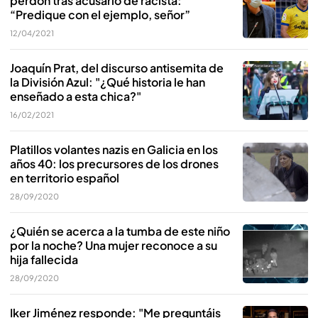
perdón tras acusarlo de racista:
“Predique con el ejemplo, señor”
12/04/2021
Joaquín Prat, del discurso antisemita de
la División Azul: "¿Qué historia le han
enseñado a esta chica?"
16/02/2021
Platillos volantes nazis en Galicia en los
años 40: los precursores de los drones
en territorio español
28/09/2020
¿Quién se acerca a la tumba de este niño
por la noche? Una mujer reconoce a su
hija fallecida
28/09/2020
Iker Jiménez responde: "Me preguntáis