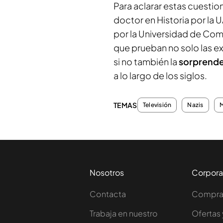
Para aclarar estas cuestion
doctor en Historia por la
por la Universidad de Comi
que prueban no solo las exp
si no también la
sorprende
a lo largo de los siglos.
TEMAS
Televisión
Nazis
M
Nosotros
Corpora
Contacta
Comprar
Trabaja en nuestro
Ofertas 