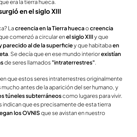
 era la tierra hueca.
rgió en el siglo XIII
eca? La
creencia en la Tierra hueca
o
creencia
que comenzó a circular en
el siglo XIII
y que
parecido al de la superficie
y que habitaba
en
neta
. Se decía que en ese mundo interior
existían
as
de seres llamados
"intraterrestres"
.
n que estos seres intraterrestres originalmente
s
mucho antes de la aparición del ser humano, y
s túneles subterráneos
como lugares para vivir.
s indican que es precisamente de esta tierra
egan los OVNIS
que se avistan en nuestro