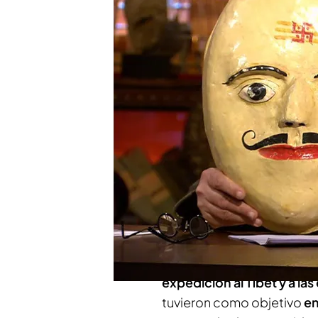
La tierra hueca es una te
del planeta Tierra habit
antes que el ser human
Los secretos tras el av
milenio' muestra los d
Compartir
Los nazis llevaron a cab
Ahnernerbe
, ya que el Te
tierra hueca
, entre mucho
expedición al Tíbet y a la
tuvieron como objetivo
en