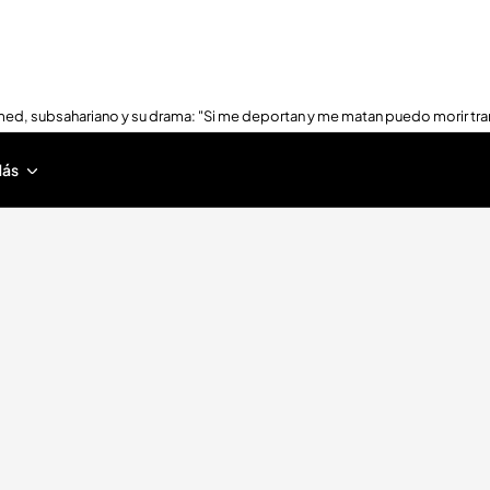
ed, subsahariano y su drama: "Si me deportan y me matan puedo morir tra
ás