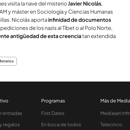
es visita la nave del misterio
Javier Nicolás
,
 UAM y máster en Sociología y Ciencias Humanas
llas. Nicolás aporta
infinidad de documentos
ediciones de los nazis al Tíbet o al Polo Norte,
nte antigüedad de esta creencia
tan extendida
isterios
tivo
Programas
Más de Medi
 entradas
First Dates
Mediaset Infi
y regalos
En boca de todos
Telecinco