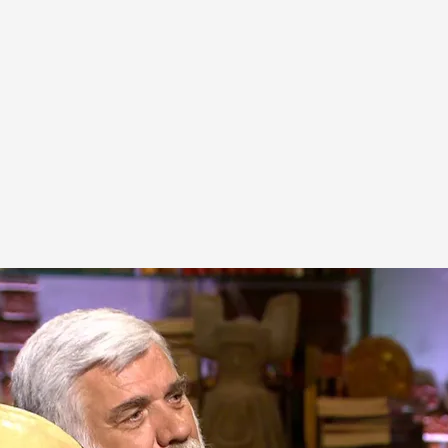
nte años las puertas que llevaban hasta la
 hueca"