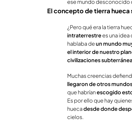
ese mundo desconocido que
El concepto de tierra hueca su
¿Pero qué era la tierra hu
intraterrestre
es una idea 
hablaba de
un mundo muy 
el interior de nuestro pla
civilizaciones subterráne
Muchas creencias defiende
llegaron de otros mundo
que habrían
escogido esto
Es por ello que hay quiene
hueca
desde donde desp
cielos.