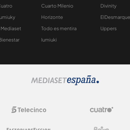
Cuatro
Cuarto Milenio
Divinity
Iumiuky
Horizonte
ElDesmarqu
 Mediaset
Todo es mentira
Uppers
Bienestar
Iumiuki