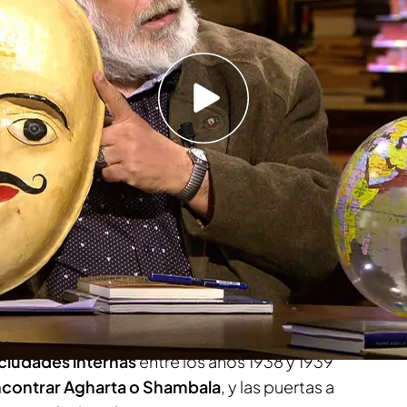
oría que habla de una civilización en el interior
ada por seres extraterrestres que llegaron aquí
o
istamiento OVNI de Benito Mussolini: 'Cuarto
ocumentos que prueban el incidente
o numerosas expediciones
a través de la
rcer Reich siempre estuvo en busca de la llamada
s otros lugares y objetos sagrados. La
s ciudades internas
entre los años 1938 y 1939
contrar Agharta o Shambala
, y las puertas a