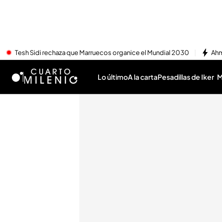
Tesh Sidi rechaza que Marruecos organice el Mundial 2030
Ahm
Lo último
A la carta
Pesadillas de Iker
M