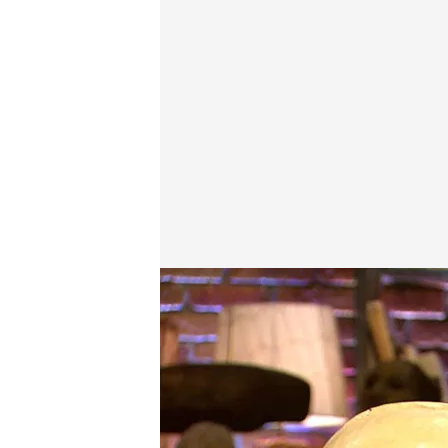
Los nazis y la tierra hueca
Cuarto Milenio
19 MAY 2024 - 22:45h.
Los nazis buscaron dura
conocida como "tierra