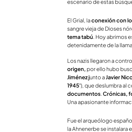
escenario de estas búsqu
El Grial, la
conexión con lo
sangre vieja de Dioses n
tema tabú
. Hoy abrimos e
detenidamente de la llam
Los nazis llegaron a contr
origen,
por ello hubo busc
Jiménez j
unto a
Javier Nic
1945'
), que deslumbra al c
documentos
.
Crónicas, f
Una apasionante informaci
Fue el arqueólogo españo
la Ahnenerbe se instalara