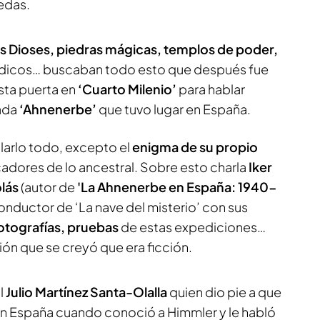
edas.
s Dioses, piedras mágicas, templos de poder,
órdicos… buscaban todo esto que después fue
sta puerta en
‘Cuarto Milenio’
para hablar
ada
‘Ahnenerbe’
que tuvo lugar en España.
olarlo todo, excepto el
enigma de su propio
adores de lo ancestral. Sobre esto charla
Iker
olás
(autor de
'La Ahnenerbe en España: 1940-
onductor de ‘La nave del misterio’ con sus
otografías, pruebas
de estas expediciones…
ón que se creyó que era ficción.
l
Julio Martínez Santa-Olalla
quien dio pie a que
 en España cuando conoció a Himmler y le habló