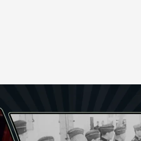
rbe a España? ¿Qué busca Himmler en nuestro