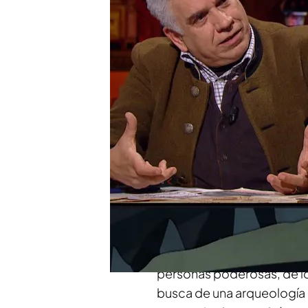
Javier Nicolás habla so
años.
Los nazis quería resolv
el Grial.
Compartir
Mucho se ha contado en to
país, buscando una especi
documentos e incluso has
antes no se había entrado
personas poderosas, de l
busca de una arqueología