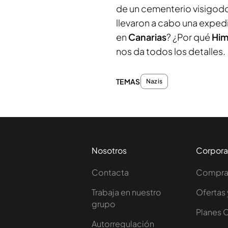
de un cementerio visigod
llevaron a cabo una exped
en
Canarias
? ¿Por qué
Hi
nos da todos los detalles.
TEMAS
Nazis
Nosotros
Corpora
Contacta
Comprar
Trabaja en nuestro
Ofertas 
grupo
Planes 
Autorregulación