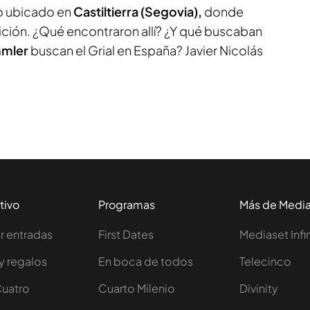
o ubicado en
Castiltierra (Segovia),
donde
ición. ¿Qué encontraron allí? ¿Y qué buscaban
mmler
buscan el Grial en España? Javier Nicolás
tivo
Programas
Más de Medi
 entradas
First Dates
Mediaset Infi
y regalos
En boca de todos
Telecinco
Cuatro
Cuarto Milenio
Divinity