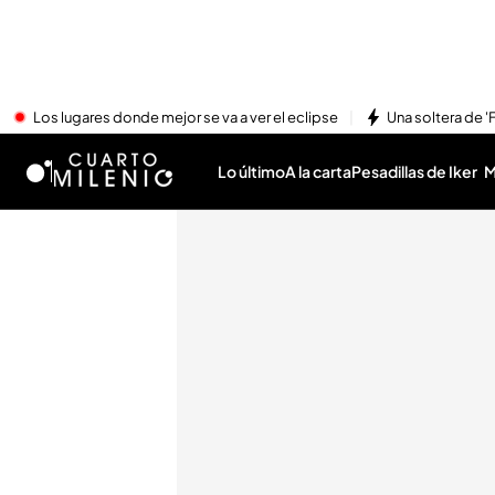
Los lugares donde mejor se va a ver el eclipse
Una soltera de '
Lo último
A la carta
Pesadillas de Iker
M