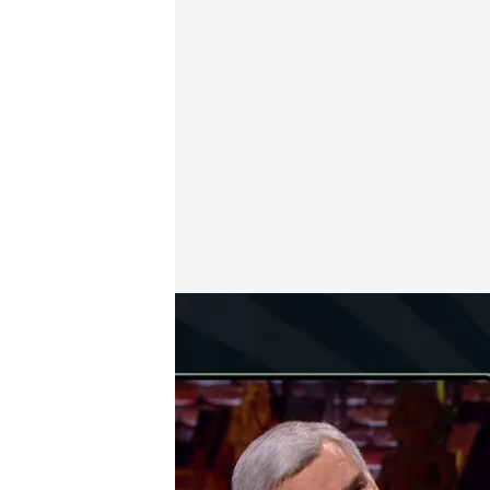
¿Cómo llegó la ahnenerbe a España?
Cuarto Milenio
05 DIC 2022 - 00:30h.
¿Cómo llegó la Ahnene
país?