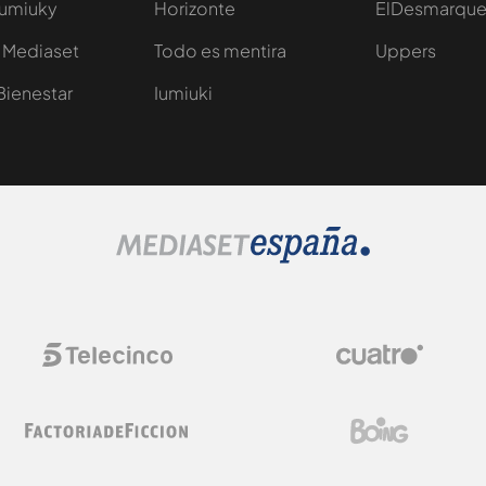
Iumiuky
Horizonte
ElDesmarqu
 Mediaset
Todo es mentira
Uppers
Bienestar
Iumiuki