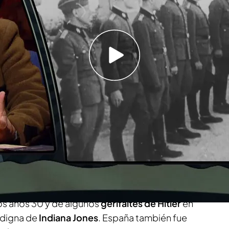
bre este tema que ha estado oculto durante
er el enigma de nuestro propio origen y buscan
rno a las
expediciones
de los
nazis
en nuestro
a génesis entre piedras y cascotes y antiguos
ta el
Grial
. Se ha especulado y escrito, pero
 tan dentro de esta
investigación
. Hablamos de
os años 30 y de algunos
gerifaltes de Hitler
en
 digna de
Indiana Jones
. España también fue