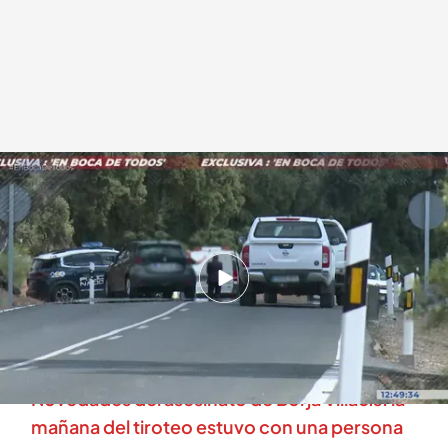
Imágenes del lugar del crimen
.
cuatro.com
En boca de todos
29 JUN 2026 - 13:15h.
‘En boca de todos’ accede en exclusiva a la
llamada de los asesinos de Borja Villacis a
emergencias
Novedades del asesinato de Borja Villacís: la
mañana del tiroteo estuvo con una persona