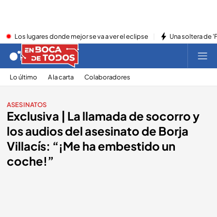
Los lugares donde mejor se va a ver el eclipse
Una soltera de '
Lo último
A la carta
Colaboradores
ASESINATOS
Exclusiva | La llamada de socorro y
los audios del asesinato de Borja
Villacís: “¡Me ha embestido un
coche!”