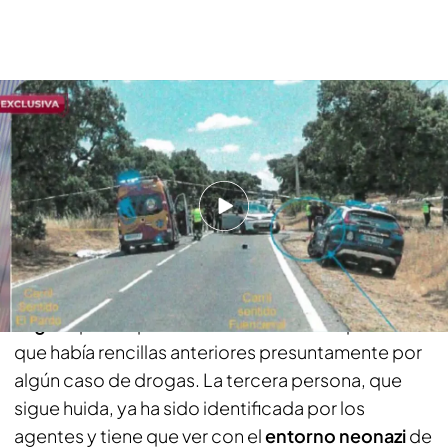
Exclusiva | Así son las nuevas imágenes del crimen de Borja Villacís
PUEDE INTERESARTE
Los rescates milagrosos tras el terremoto en
Venezuela, con las uñas, escobas y corazón
La principal hipótesis de la Policía es que la base
de esa reunión pudo ser un
fraude de un
seguro
por la quema de un coche. Pero piensan
que había rencillas anteriores presuntamente por
algún caso de drogas. La tercera persona, que
sigue huida, ya ha sido identificada por los
agentes y tiene que ver con el
entorno neonazi
de