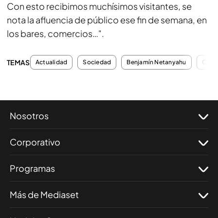
Con esto recibimos muchísimos visitantes, se
nota la afluencia de público ese fin de semana, en
los bares, comercios…".
TEMAS
Actualidad
Sociedad
Benjamín Netanyahu
Confl
Nosotros
Corporativo
Programas
Más de Mediaset