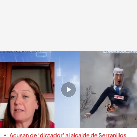
Dolores Narváez, alcaldesa de El Burgo
.
cuatro.com
En boca de todos
06 ABR 2026 - 14:01h.
La tradicional Quema de Judas de El Burgo
incorpora este año un muñeco de 7 metros del
primer ministro israelí, relleno de 14 kilos de
pólvora
Acusan de ‘dictador’ al alcalde de Serranillos