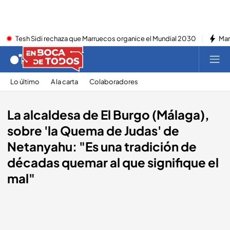
Tesh Sidi rechaza que Marruecos organice el Mundial 2030
Mar
Lo último
A la carta
Colaboradores
La alcaldesa de El Burgo (Málaga),
sobre 'la Quema de Judas' de
Netanyahu: "Es una tradición de
décadas quemar al que signifique el
mal"