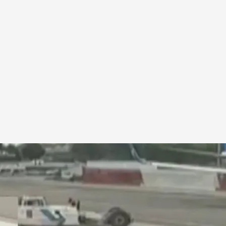
e alarma y el comandante se bajó