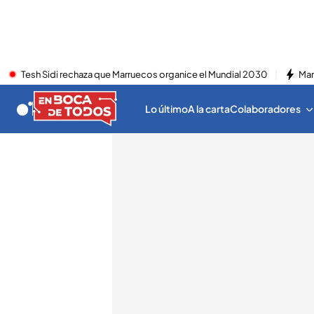
Tesh Sidi rechaza que Marruecos organice el Mundial 2030
Mar
Lo último
A la carta
Colaboradores