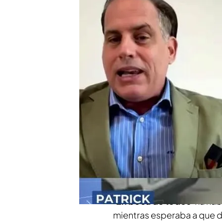
inmediatamente del avió
Los presuntos asesinos
son trasladados tras reci
Compartir
Desde la ventanilla del avi
trasladada por la pista del
hasta que una
trabajadora
llevársela a su coche
. Se 
consiguió recuperar el co
‘En boca de todos
’ ha ha
mientras esperaba a que de