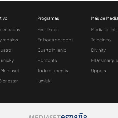
tivo
Programas
Más de Medi
 entradas
First Dates
Mediaset Infi
y regalos
En boca de todos
Telecinco
Cuatro
Cuarto Milenio
Divinity
Iumiuky
Horizonte
ElDesmarqu
 Mediaset
Todo es mentira
Uppers
Bienestar
Iumiuki