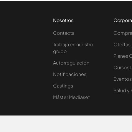
Nosotros
Corpora
Contacta
Comprar
Trabaja en nuestro
Ofertas 
grupo
Planes 
Autorregulación
Cursos 
Notificaciones
Eventos
Castings
Salud y 
Máster Mediaset