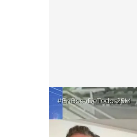
Patrick, el pasajero afectado
.
cuatro.com
En boca de todos
25 MAR 2026 - 14:24h.
El pasajero dio la voz d