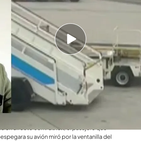
n para intentar recuperarla
 de Francisca Cadenas en Hornachos (Badajoz)
bir una paliza en prisión
ón, un
pasajero graba
como su maleta es
Aeropuerto Adolfo Suárez Madrid – Barajas
 la analiza durante unos minutos y decide
trata de una maleta con un valor de
1.500€
y que
mandante del vuelo.
bla en directo con
Patrick
, el pasajero que
spegara su avión miró por la ventanilla del