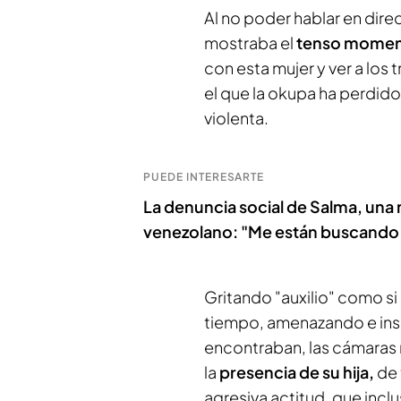
Al no poder hablar en dire
mostraba el
tenso mome
con esta mujer y ver a lo
el que la okupa ha perdid
violenta.
PUEDE INTERESARTE
La denuncia social de Salma, una
venezolano: "Me están buscando
Gritando "auxilio" como si
tiempo, amenazando e insul
encontraban, las cámaras 
la
presencia de su hija,
de 
agresiva actitud, que inclu