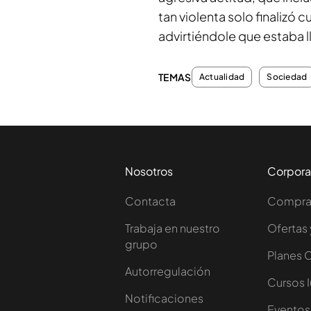
tan violenta solo finalizó 
advirtiéndole que estaba l
TEMAS
Actualidad
Sociedad
Nosotros
Corpora
Contacta
Comprar
Trabaja en nuestro
Ofertas 
grupo
Planes 
Autorregulación
Cursos 
Notificaciones
Eventos