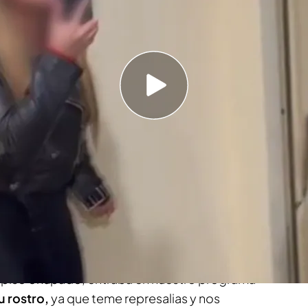
ue en Seseña, Toledo
udadano muy violento interrumpe un intento de
 "¿Vais de matones o qué?"
violentos se ha introducido en varias viviendas
 Seseña, Toledo. Los miembros son muy
las mujeres okupas
se ha puesto
muy agresiva
a empresa de desokupación y con la reportera
cia Santos.
el piso okupado, entraba en nuestro programa
u rostro,
ya que teme represalias y nos