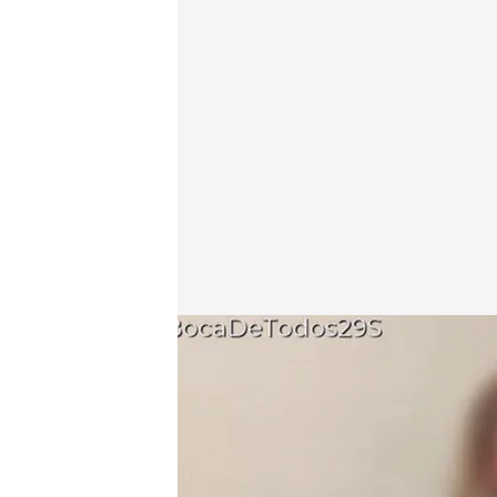
Imágenes de la okupa muy violenta
.
cuatro.com
En boca de todos
29 SEP 2025 - 12:49h.
Mariana vive con miedo