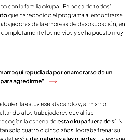
cto con la familia okupa, 'En boca de todos'
nto
que ha recogido el programa al encontrarse
s trabajadores de la empresa de desokupación, en
o completamente los nervios y se ha puesto muy
 marroquí repudiada por enamorarse de un
 para agredirme"
 alguien la estuviese atacando y, al mismo
tando a los trabajadores que allí se
recogían la escena de
esta okupa fuera de sí.
Ni
tan solo cuatro o cinco años, lograba frenar su
so la llevó a
dar patadas a las puertas.
La escena