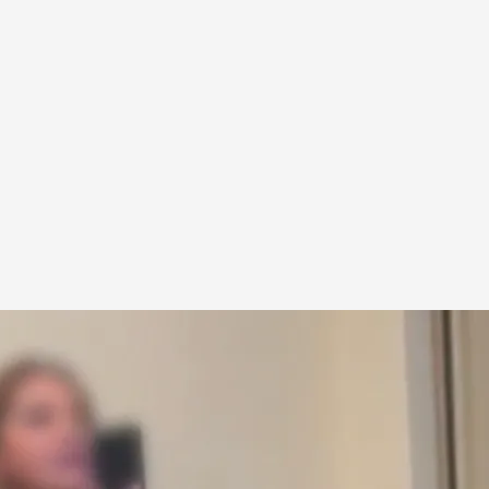
 y rodeada de okupas violentos instalados en