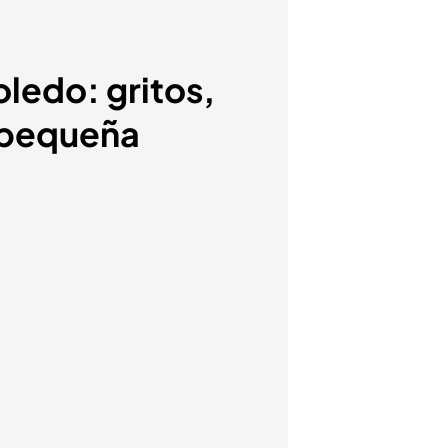
oledo: gritos,
a pequeña