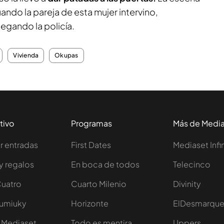
cuando la pareja de esta mujer intervino,
legando la policía.
Vivienda
Okupas
tivo
Programas
Más de Medi
 entradas
First Dates
Mediaset Infi
y regalos
En boca de todos
Telecinco
Cuatro
Cuarto Milenio
Divinity
Iumiuky
Horizonte
ElDesmarqu
 Mediaset
Todo es mentira
Uppers