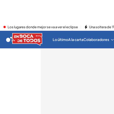
Los lugares donde mejor se va a ver el eclipse
Una soltera de '
Lo último
A la carta
Colaboradores