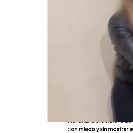
varios pisos de un bloq
¡Máxima tensión! Un ci
desahucio en Vallecas:
Compartir
Una familia de okupas muy 
de un bloque de pisos en
violentos e incluso
una de 
con los trabajadores de l
de nuestro programa, Leti
Mariana,
la propietaria d
c
on miedo y sin mostrar s