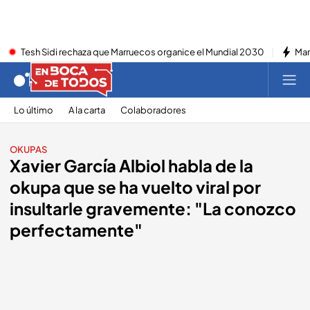
Tesh Sidi rechaza que Marruecos organice el Mundial 2030
Mar
Lo último
A la carta
Colaboradores
OKUPAS
Xavier García Albiol habla de la
okupa que se ha vuelto viral por
insultarle gravemente: "La conozco
perfectamente"