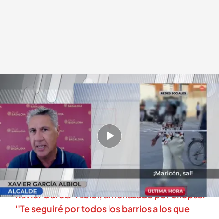
Xavier García Albiol, alcalde de Badalona
.
cuatro.com
En boca de todos
27 JUN 2025 - 14:46h.
Una okupa insulta gravemente al alcalde del PP
tras ser desalojada por la policía: hablamos con
Xavier García Albiol, el agraviado
Xavier García-Albiol, amenazado por okupas:
''Te seguiré por todos los barrios a los que