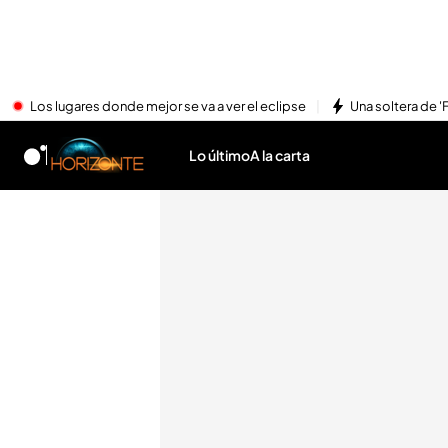
Los lugares donde mejor se va a ver el eclipse
Una soltera de '
Lo último
A la carta