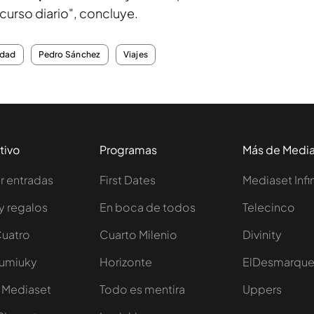
curso diario", concluye.
edad
Pedro Sánchez
Viajes
tivo
Programas
Más de Medi
 entradas
First Dates
Mediaset Infi
y regalos
En boca de todos
Telecinco
Cuatro
Cuarto Milenio
Divinity
Iumiuky
Horizonte
ElDesmarqu
 Mediaset
Todo es mentira
Uppers