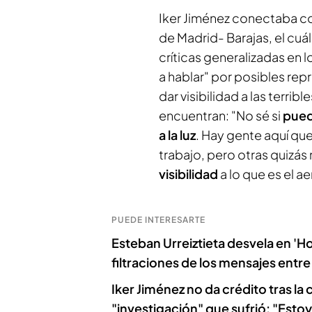
Iker Jiménez conectaba co
de Madrid- Barajas, el cuá
críticas generalizadas en 
a hablar" por posibles rep
dar visibilidad a las terrib
encuentran: "No sé si
pued
a la luz
. Hay gente aquí qu
trabajo, pero otras quizás
visibilidad
a lo que es el a
PUEDE INTERESARTE
Esteban Urreiztieta desvela en 'H
filtraciones de los mensajes entr
Iker Jiménez no da crédito tras la
"investigación" que sufrió: "Esto