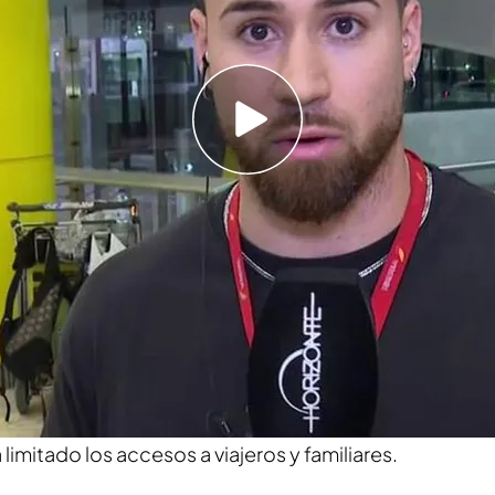
abrera en 'Horizonte' ante la situación de
e Madrid: "AENA es el responsable directo"
or de plataformas del Aeropuerto de Madrid-
 directo de
‘Horizonte’
para explicar la realidad
rabajadores de esta terminal tras permitir llegar a
nsalubre e insegura. Tras las numerosas críticas
or el sindicato ASAE, se ha desatado en una
munidad y el Ayuntamiento de Madrid.
Además,
 una fumigación general ante las plagas de
limitado los accesos a viajeros y familiares.