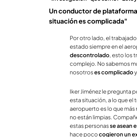
Un conductor de plataformas
situación es complicada"
Por otro lado, el trabajado
estado siempre en el aer
descontrolado
, esto los
complejo. No sabemos muy
nosotros
es complicado
y
Iker Jiménez le pregunta p
esta situación, a lo que e
aeropuerto es lo que más 
no están limpias. Compa
estas personas
se asean e
hace poco
cogieron un ex