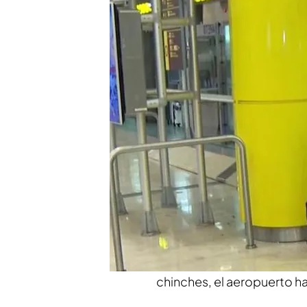
La indignación de José C
insalubridad en la T4 d
Compartir
Eduardo Luján es
conduct
Barajas,
y comparece en el
a la que se enfrentan los t
una situación totalmente i
puestas en conocimiento p
guerra entre AENA, la Co
días mas tarde de realizar
chinches, el aeropuerto ha 