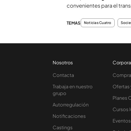
convenientes para el trans
TEMAS
Noticias Cuatro
Soci
Nosotros
Corpora
Contacta
Comprar
Trabaja en nuestro
Ofertas 
grupo
Planes 
Autorregulación
Cursos 
Notificaciones
Eventos
Castings