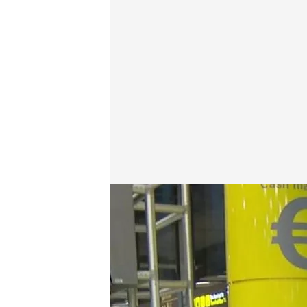
Un trabajador del aeropuerto de Madrid reclama visi
Lara Guerra
16 MAY 2025 - 02:25h.
Un conductor de plataf
importante dar luz y vis