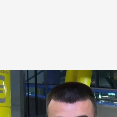
bilidad ante la situación
ormas del Aeropuerto de Madrid-Barajas: "Es
ibilidad a lo que está ocurriendo"