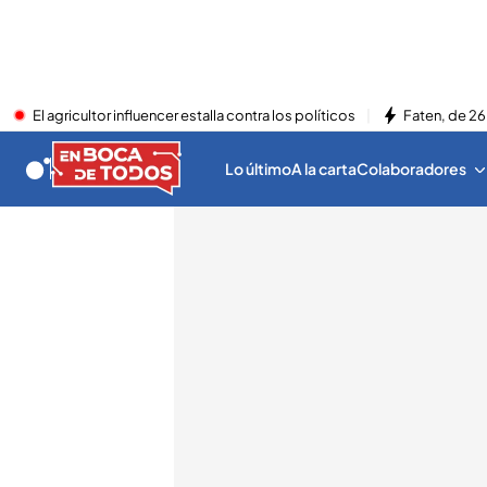
El agricultor influencer estalla contra los políticos
Faten, de 26
Lo último
A la carta
Colaboradores