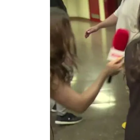
Leticia Santos se da un 
de Trabajo por Pedro S
En exclusiva | El aterrad
supuesta víctima del h
tanto dolor en mi vida”
Compartir
Metida de lleno en su labor
percatado de la presencia
camino y se lo ha llevado 
shock ante el fuerte impa
marchado,
ha enviado a u
estado de salud
de la rep