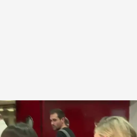
e 'En boca de todos'
.
cuatro.com