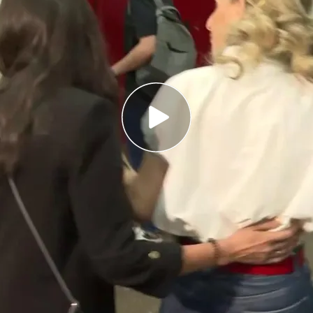
buen golpe al intentar preguntarle a la ministra
ánchez
or relato y las imágenes de la tortura de la
ermano de Antonio Anglés: “No he sentido
 de capturar la noticia,
Leticia Santos
no se ha
 de un
foco de gran tamaño
en mitad de su
por delante
. Yolanda Díaz se ha quedado en
cto y aunque, en un primer momento se ha
na persona de su equipo para interesarse por el
ortera de ‘En boca de todos’.