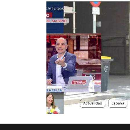
Se llevan las pertenencias de la reportera de ‘En boc
En mitad de un directo en 
todos’, ha exclamado un: “
hasta que hemos visto a un
con el bolso en la mano. H
gafas de sol mientras reali
rodeada de policías se ha 
sobre un coche.
Toda la actualidad, en el
TEMAS
Actualidad
España