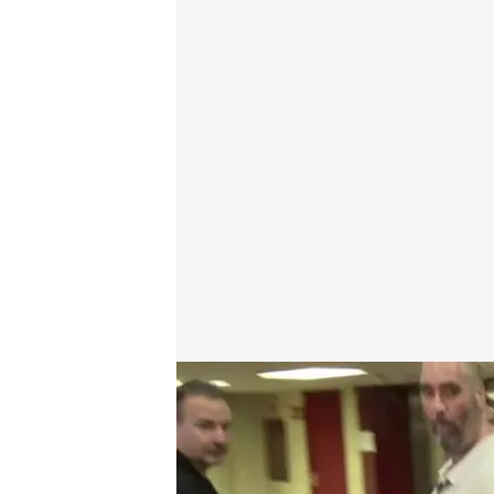
Imagen del momento del golpazo de la reportera d
En boca de todos
03 JUL 2026 - 13:32h.