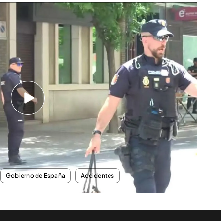
a de todos’ en la puerta de Ferraz: “¡Mi bolso!”
Ferraz, Leticia Santos, reportera de ‘En boca de
¡Mi bolso!’ y ha hecho saltar todas las alarmas
 agente de la policía nacional acercase a ella
a explicado que hace unos días le robaron las
zaba un directo y que, en esta ocasión, al estar
sentido con la tranquilidad de dejar su bolso
 programa completo
AQUÍ
Gobierno de España
Accidentes