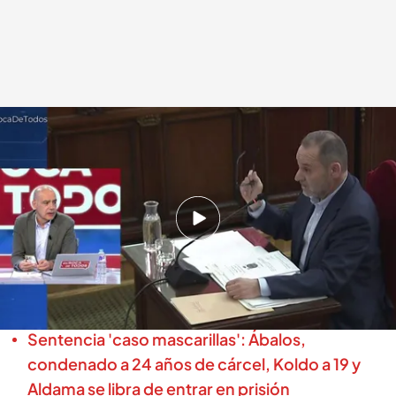
Imagen de José Luis Ábalos declarando ante el juez del 'Caso Koldo'
.
cuatro.com
En boca de todos
22 JUN 2026 - 12:51h.
El hijo de José Luis Ábalos pide tiempo a Nacho
Abad para tranquilizarse antes de entrar en
directo en ‘En boca de todos’
Sentencia 'caso mascarillas': Ábalos,
condenado a 24 años de cárcel, Koldo a 19 y
Aldama se libra de entrar en prisión