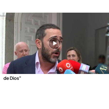
Víctor de Aldama, condenado por el ‘Caso Koldo’: “Estoy satisfecho con la
sentencia y espero que los que vengan detrás colaboren”
El empresario Víctor de Aldama ha realizado sus
primeras declaraciones tras ser condenado a
cuatro años y medio de prisión por el ‘Caso
Koldo’ y se mostrado satisfecho con su condena.
Víctor Ábalos: “Ha molestado mucho que hablé
de Zapatero y cuando hablé de Bono se armó la
de Dios”