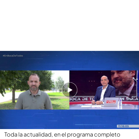
Víctor Ábalos recibe advertencias de la izquierda: “Ha molestado mucho
que hablé de Zapatero y cuando hablé de Bono se armó la de Dios”
El hijo de José Luis Ábalos conectaba el pasado
viernes con Nacho Abad para comentar la
actualidad política del país: “Confío en la justicia
hasta en el caso de mi padre, desconfió de las
personas y me da miedo que algunos utilicen su
ideología para ejecutar sus decisiones.
Toda la actualidad, en el programa completo