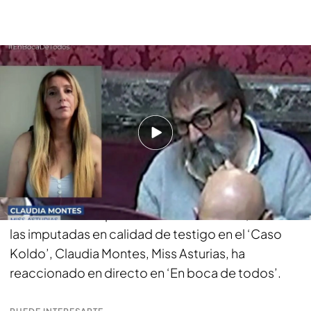
Claudia Montes reacciona a la condena de Koldo García: “Veo
recompensado el daño que me ha hecho”
Tan solo unos minutos después de conocerse la
sentencia del Tribunal Supremo que condena a
José Luis Ábalos a 24 años de prisión, a 19 años a
su consejero Koldo García y tan solo cuatro años
y medio al empresario Víctor de Aldama
a cuatro
y medio por irregularidades en la compra de
mascarillas en la pandemia.
Miss Asturias
, una de
las imputadas en calidad de testigo en el ‘Caso
Koldo’, Claudia Montes, Miss Asturias, ha
reaccionado en directo en ‘En boca de todos’.