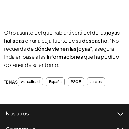
Otro asunto del que hablará será del de las
joyas
halladas
en una caja fuerte de su
despacho
. "No
recuerda
de dónde vienen las joyas
", asegura
Inda en base a las
informaciones
que ha podido
obtener de su entorno.
TEMAS
Actualidad
España
PSOE
Juicios
Nosotros
Corporativo