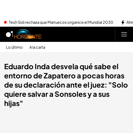
Tesh Sidi rechaza que Marruecos organice el Mundial 2030
Ahm
Lo último
A la carta
Eduardo Inda desvela qué sabe el
entorno de Zapatero a pocas horas
de su declaración ante el juez: "Solo
quiere salvar a Sonsoles y a sus
hijas"