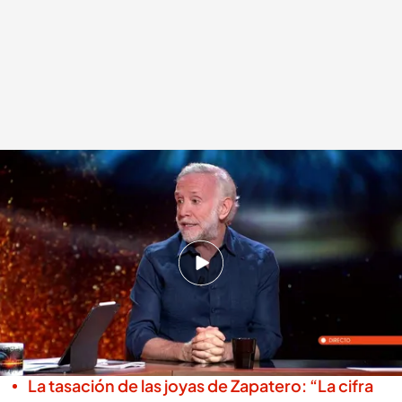
Lo que Zapatero le ha trasladado a su entorno a pocas horas de declarar
ante el juez
.
cuatro.es
Miguel Salazar
Madrid, 15 JUN 2026 - 23:18h.
El director de 'Okdiario' habla sobre la
situación del expresidente en una semana
clave
La tasación de las joyas de Zapatero: “La cifra