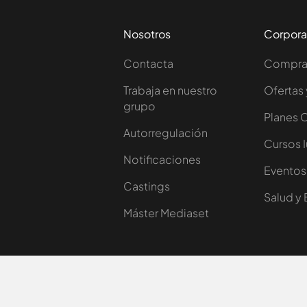
Nosotros
Corpora
Contacta
Comprar
Trabaja en nuestro
Ofertas 
grupo
Planes 
Autorregulación
Cursos 
Notificaciones
Eventos
Castings
Salud y 
Máster Mediaset