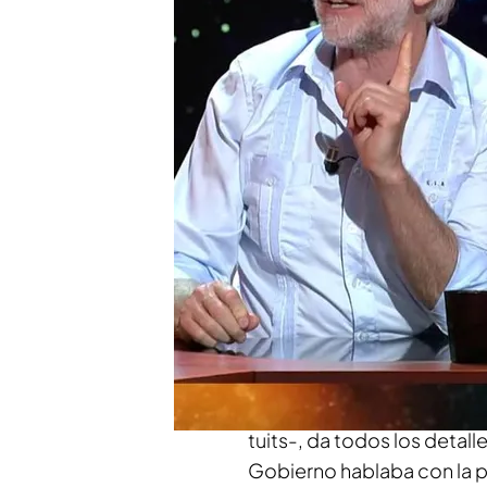
Víctor de Aldama descif
intervenidas a Leire Dí
'Horizonte', en Mediaset
Compartir
La
hemeroteca
a veces o
generar disparidad de opin
comentado los llamativos 
antes Twitter- dirigiéndos
Eduardo Inda
, director de 
tuits-, da todos los detall
Gobierno hablaba con la p