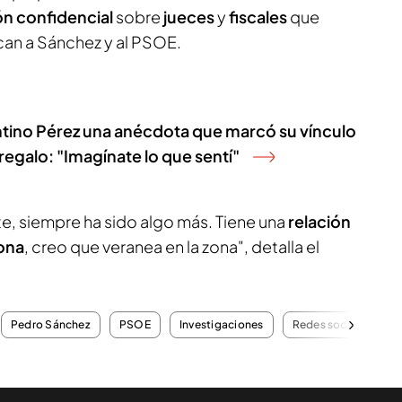
n confidencial
sobre
jueces
y
fiscales
que
can a Sánchez y al PSOE.
ntino Pérez una anécdota que marcó su vínculo
 regalo: "Imagínate lo que sentí"
te, siempre ha sido algo más. Tiene una
relación
bona
, creo que veranea en la zona", detalla el
Pedro Sánchez
PSOE
Investigaciones
Redes sociales