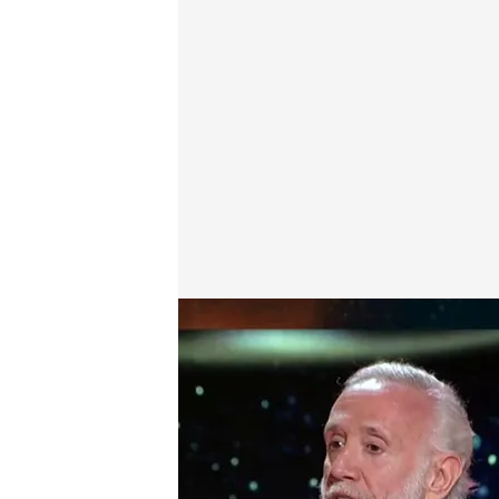
Así le hablaba Pedro Sánchez a Leire Díez por redes
Miguel Salazar
Madrid, 08 JUN 2026 - 23:45h.
Eduardo Inda da detalles