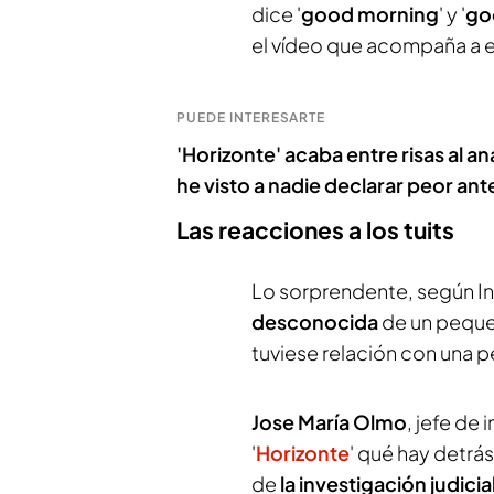
dice '
good morning
' y '
go
el vídeo que acompaña a e
PUEDE INTERESARTE
'Horizonte' acaba entre risas al a
he visto a nadie declarar peor ant
Las reacciones a los tuits
Lo sorprendente, según In
desconocida
de un peque
tuviese relación con una pe
Jose María Olmo
, jefe de 
'
Horizonte
' qué hay detrás
de
la investigación judicia