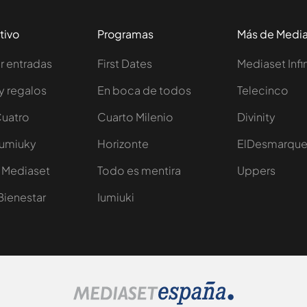
tivo
Programas
Más de Medi
 entradas
First Dates
Mediaset Infi
y regalos
En boca de todos
Telecinco
Cuatro
Cuarto Milenio
Divinity
Iumiuky
Horizonte
ElDesmarqu
 Mediaset
Todo es mentira
Uppers
Bienestar
Iumiuki