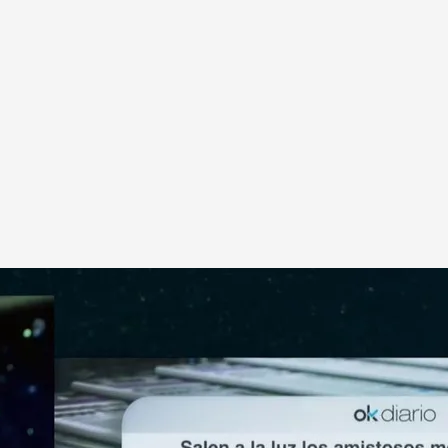
 en 2011: "Good night"
.
cuatro.es
 sobre los tuits que ahora han salido a la luz