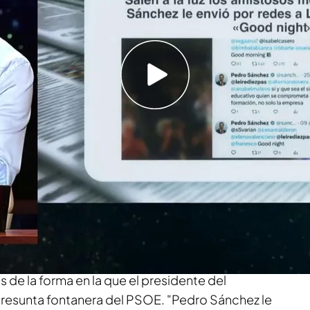
ra las referencias a su persona en las agendas
ez: "Ahora enlazamos de dónde viene"
 Infinity
frece informaciones relevantes que pueden
iones y reacciones. En '
Horizonte
' hemos
mensajes que Pedro Sánchez publicó en 'X' -
e a
Leire Díez
en el año 2011.
'
Okdiario
' -el medio que ha rescatado esos
es de la forma en la que el presidente del
resunta fontanera del PSOE. "Pedro Sánchez le