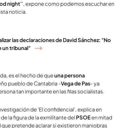
od night
'", expone como podemos escuchar en
sta noticia.
nalizar las declaraciones de David Sánchez: "No
e un tribunal"
da, es el hecho de que
una persona
ño pueblo de Cantabria -
Vega de Pas
- ya
rsona tan importante en las filas socialistas.
investigación de 'El confidencial', explica en
 de la figura de la exmilitante del
PSOE
en mitad
l
que pretende aclarar si existieron maniobras