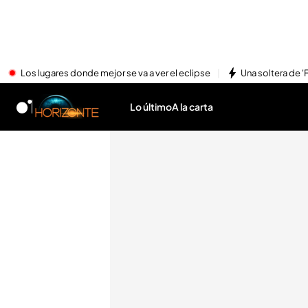
Los lugares donde mejor se va a ver el eclipse
Una soltera de '
Lo último
A la carta