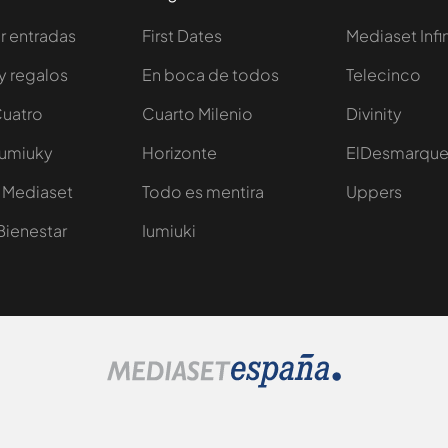
 entradas
First Dates
Mediaset Infi
y regalos
En boca de todos
Telecinco
Cuatro
Cuarto Milenio
Divinity
Iumiuky
Horizonte
ElDesmarqu
 Mediaset
Todo es mentira
Uppers
Bienestar
Iumiuki