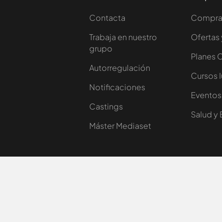
Contacta
Comprar
Trabaja en nuestro
Ofertas 
grupo
Planes 
Autorregulación
Cursos 
Notificaciones
Eventos
Castings
Salud y 
Máster Mediaset