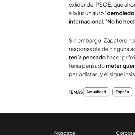
exlíder del PSOE, que ahor
a la luz un auto "
demoledo
internacional
. "
No he hec
Sin embargo, Zapatero no
responsable de ninguna act
tenía pensado
hacer próx
tenía pensado
meter quer
periodistas, y él sigue in
TEMAS
Actualidad
España
Nosotros
Corpora