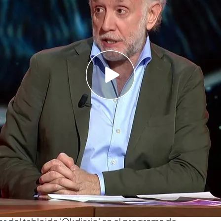
 que le trasladó el expresidente horas antes de
ón como investigado en la Audiencia Nacional por
iodista que adelantó la imputación de Zapatero
"Ha sido una noche difícil"
Mediaset Infinity
r de 'Horizonte'
Eduardo Inda
pudo
charlar
con
tero
el domingo, tan solo
dos días antes
de que
 imputado por tres delitos
en el caso 'Plus Ultra'.