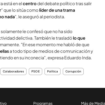
a está en el
centro
del debate político tras salir
r
" que lo sitúa como
líder de una trama
ho nada
", le aseguró al periodista.
 solamente le confesó que no ha sido
ividad delictiva. También le trasladó
lo que
imamente. "En ese momento me habló de que
ellas
a todo tipo de medios de comrunicación y
sistiendo en su inconecia", expresa Eduardo Inda.
Colaboradores
PSOE
Política
Corrupción
tivo
Programas
Más de Medi