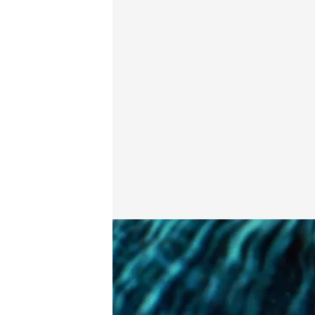
Eduardo Inda habla en 'Horizonte' sobre un encuen
Miguel Salazar
Madrid, 19 MAY 2026 - 22:51h.