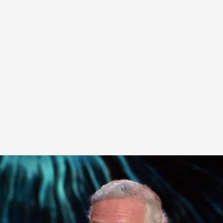
tro que tuvo con Zapatero antes de su imputación
.
cuatro.es