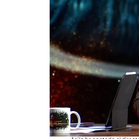
El periodista desvela lo
salir a la luz su citaci
el caso 'Plus Ultra'
José María Olmo, el per
en el caso 'Plus Ultra': 
'Horizonte' (19/05), en 
Compartir
El periodista y colaborado
José Luis Rodríguez Zapa
se conociese que
ha sido