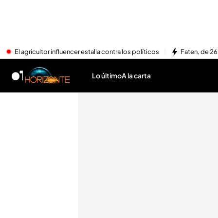
El agricultor influencer estalla contra los políticos
Faten, de 26
Lo último
A la carta