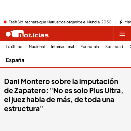
Tesh Sidi rechaza que Marruecos organice el Mundial 2030
Mar
Lo último
Nacional
Internacional
Economía
Sociedad
España
Dani Montero sobre la imputación
de Zapatero: "No es solo Plus Ultra,
el juez habla de más, de toda una
estructura"