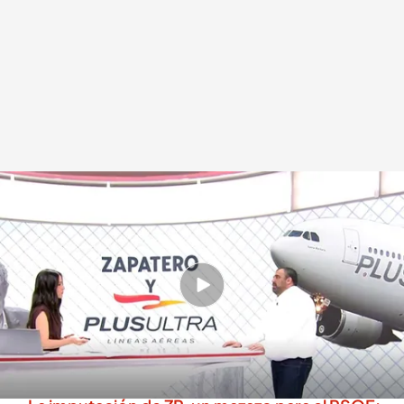
Dani Montero sobre la imputación de Zapatero
.
Cuatro
cuatro.com
19 MAY 2026 - 15:32h.
"Cuando hablamos de organización criminal es
que hay una reiteración de delitos, Plus Ultra es
el principal beneficiado, pero hay más", según
el juez.