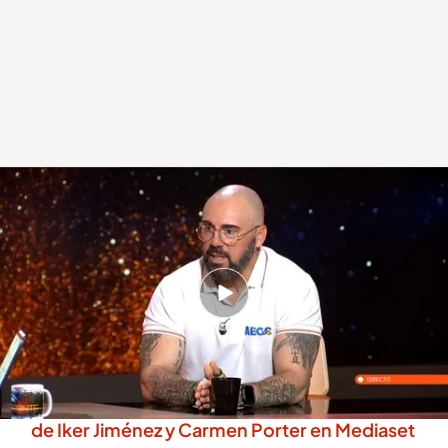
El secretario de la Federación de Tráfico profundiza en el uso de balizas
.
'Horizonte'
Horizonte
Madrid, 15 MAY 2026 - 03:32h.
Fernando García Poves resuelve todas las
dudas acerca de la baliza
No te pierdas nada de la actualidad de la mano
de Iker Jiménez y Carmen Porter en Mediaset