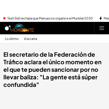
Tesh Sidi rechaza que Marruecos organice el Mundial 2030
Mar
Lo último
A la carta
El secretario de la Federación de
Tráfico aclara el único momento en
el que te pueden sancionar por no
llevar baliza: "La gente está súper
confundida"