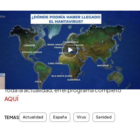
¿Dónde podría haber llegado el hantavirus? El mapa de posibles contagios
En menos de un mes hemos pasado de 8 casos
localizados a un mapa de posibles contagios que
cada vez se hace más grande. Estamos ante un
virus con un proceso de incubación de hasta seis
semanas por lo que podrían seguir apareciendo
nuevos casos.
Toda la actualidad, en el programa completo
AQUÍ
TEMAS
Actualidad
España
Virus
Sanidad