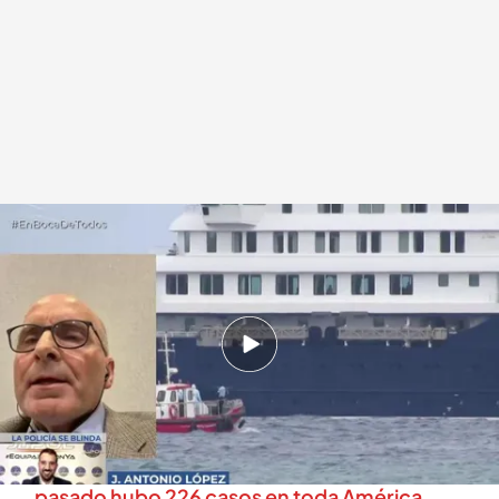
El experto confirma que la enfermera holandesa ha dado negativo en
hantavirus
.
cuatro.com
En boca de todos
08 MAY 2026 - 12:11h.
El experto confirma que la enfermera
holandesa ha dado negativo en hantavirus
El hantavirus es un virus conocido: el año
pasado hubo 226 casos en toda América