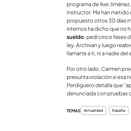
programa de Iker Jiménez, 
instructor. Me han metido u
propuesto otros 30 días má
internos ha dicho que no 
sueldo
; pedí cinco fases 
ley. Archivan y luego reab
llamarte a ti, ni a nadie 
Por otro lado, Carmen pre
presunta violación si esa 
Perdiguero detalla que "a
denunciada con pruebas c
TEMAS
Actualidad
España