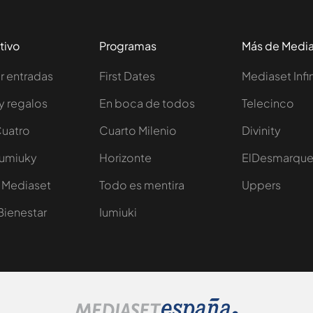
tivo
Programas
Más de Medi
 entradas
First Dates
Mediaset Infi
y regalos
En boca de todos
Telecinco
Cuatro
Cuarto Milenio
Divinity
Iumiuky
Horizonte
ElDesmarqu
 Mediaset
Todo es mentira
Uppers
Bienestar
Iumiuki