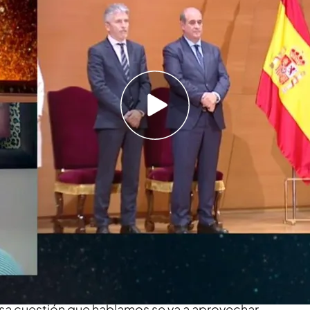
orter celebran la continuidad del diario con un
fecto es grande”
spector de Policía Nacional y Portavoz
,
comparece en el directo de 'Horizonte'
 que el director de la Policía fue informado de
'dos' hace 7 meses, en contra de lo que asegura
plir 40 años sirviendo a la Policía y detalla que
esunción de inocencia, pero
los hechos
osos y repugnantes
, eso no lo puede decir
 esa cuestión que hablamos se va a aprovechar