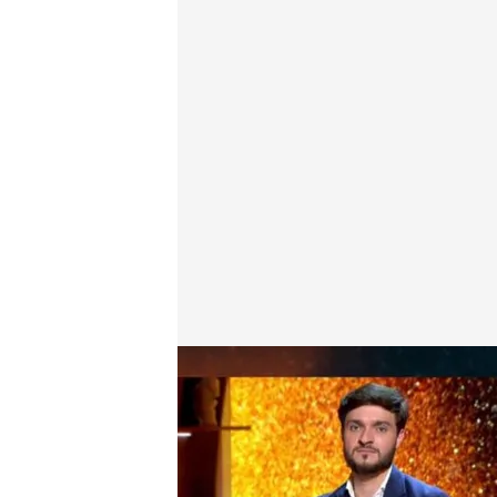
Subinspector de Policía Nacional y Portavoz Na
Lara Guerra
20 FEB 2026 - 00:28h.