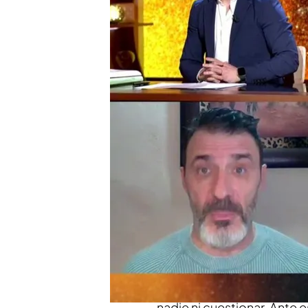
Iker Jiménez y Carmen P
emotivo mensaje: “El e
Compartir
Alfredo Perdiguero, subin
Nacional JUNTOSPOLGC
después de darse a conocer
la agresión sexual de sus 
Marlaska.
Alfredo está a punto de cum
"siempre respetando la pr
mencionados son asquer
nadie ni cuestionar. Ante