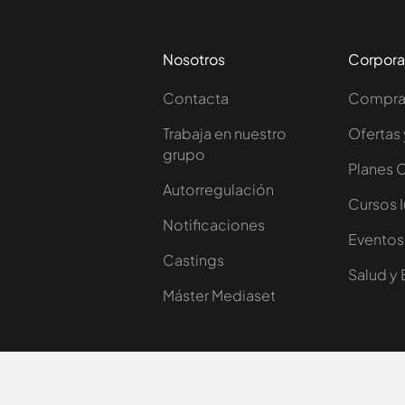
Nosotros
Corpora
Contacta
Comprar
Trabaja en nuestro
Ofertas 
grupo
Planes 
Autorregulación
Cursos 
Notificaciones
Eventos
Castings
Salud y 
Máster Mediaset