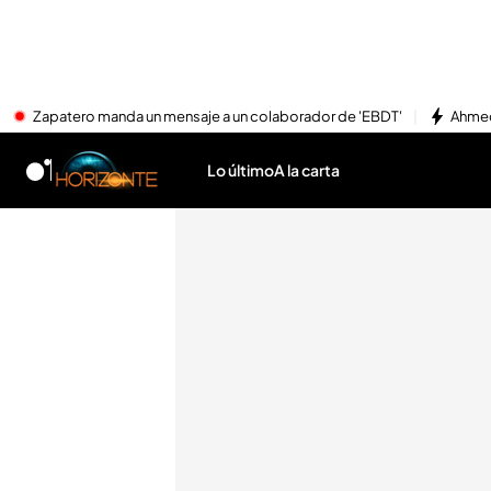
Zapatero manda un mensaje a un colaborador de 'EBDT'
Ahmed
Lo último
A la carta