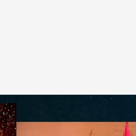
cional JUNTOSPOLGC
.
Cuatro.com