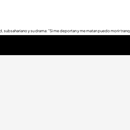
, subsahariano y su drama: "Si me deportan y me matan puedo morir tranq