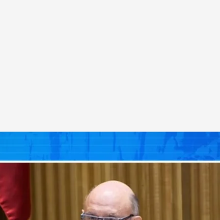
odo es mentira'
a su denuncia contra los subordinados de
l 16 de febrero: Aquí los detalles