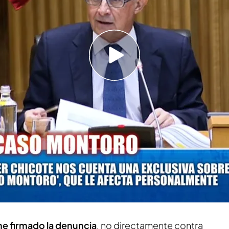
ado de Montoro en su tenso cara a cara sobre
ndiendo una mafia por dinero"
riodista ya advertía de que estaba preparando
de las personas de la cúpula de Hacienda" que
a sido en la mañana del
16 de febrero,
cuatro
avier Chicote la ha presentado
. El jefe de
uenta
todos los detalles
sobre la misma en '
Todo
ntación de la demanda
 he firmado la denuncia
, no directamente contra