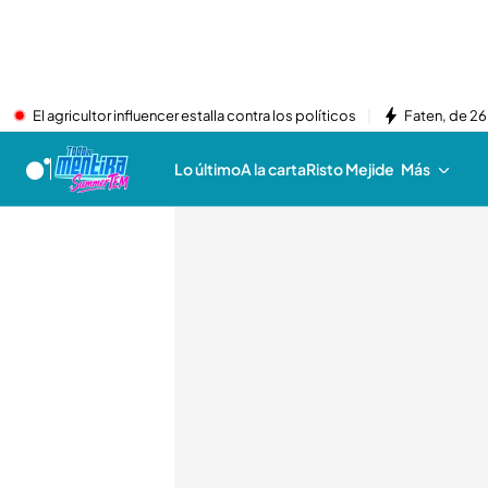
El agricultor influencer estalla contra los políticos
Faten, de 26
Lo último
A la carta
Risto Mejide
Más