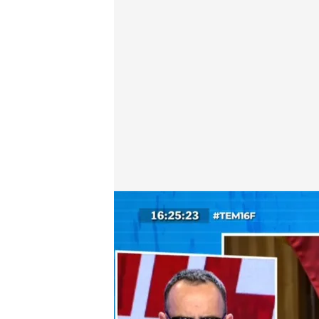
Javier Chicote revela los detalles de su denuncia
.
'T
Alba de la Orden
Madrid, 16 FEB 2026 - 16:46h.
Javier Chicote present
Montoro en la mañana de