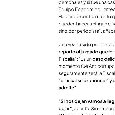
personales y si fue una ca
Equipo Económico, inmedi
Hacienda contra mí en lo 
pueden hacer a ningún ciu
sino por periodista", añad
Una vez ha sido presentada
reparto al juzgado que le t
Fiscalía"
: "Es un
paso deli
momento fue Anticorrupció
seguramente será la Fiscalí
"el fiscal se pronuncie" y q
admite".
"Si nos dejan vamos a lleg
dejar"
, apunta. Sin embar