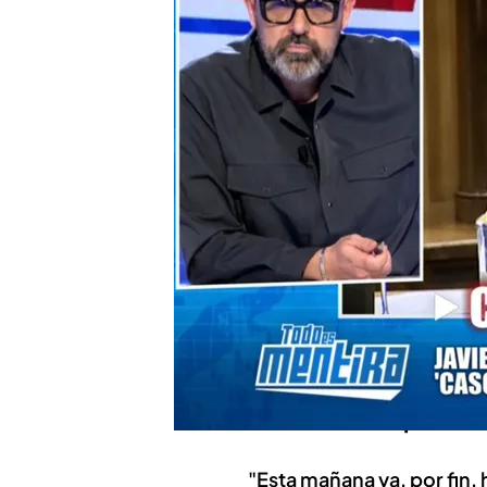
Javier Chicote, al abog
su informe: "Está defe
Compartir
En octubre de 2025, el pe
su
denuncia
contra
"tres 
redactaron su informe
. H
meses después, cuando
J
investigación del 'ABC' c
es mentira
'.
Los detalles sobre la prese
"Esta mañana ya, por fin,