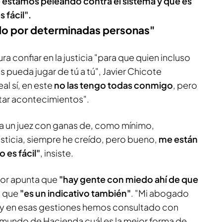
 estamos peleando contra el sistema y que es
s fácil".
do por determinadas personas"
a confiar en la justicia "para que quien incluso
 pueda jugar de tú a tú", Javier Chicote
al sí, en este
no las tengo todas conmigo
, pero
tar acontecimientos".
ja un juez con ganas de, como mínimo,
justicia, siempre he creído, pero bueno,
me están
 es fácil"
, insiste.
dor apunta que
"hay gente con miedo ahí de que
o que
"es un indicativo también"
. "Mi abogado
 y en esas gestiones hemos consultado con
mundo de Hacienda cuál es la mejor forma de