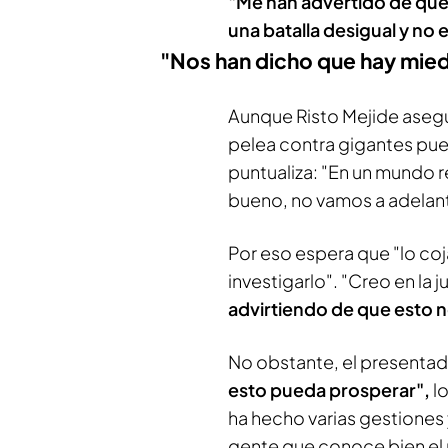
"Me han advertido de que
una batalla desigual y no e
"Nos han dicho que hay mie
Aunque Risto Mejide asegur
pelea contra gigantes pues
puntualiza: "En un mundo re
bueno, no vamos a adelan
Por eso espera que "lo co
investigarlo". "Creo en la 
advirtiendo de que esto no
No obstante, el presenta
esto pueda prosperar",
l
ha hecho varias gestiones
gente que conoce bien el 