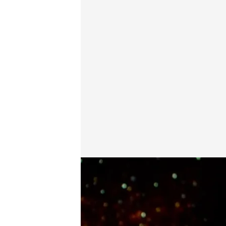
Víctor de Aldama busca los mensajes de amenazas
Horizonte
Madrid, 05 FEB 2026 - 23:44h.