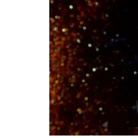
Víctor de Aldama les da
que lean en voz alta lo
muerte
Víctor de Aldama respon
querellará por sus acus
Compartir
Desde que
Víctor de Ald
que
posee un sobre envia
información sobre
entrada
r
elacionadas con una empr
confesado que
está reci