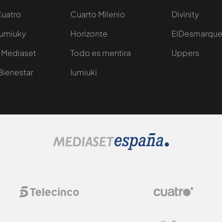
Cuatro
Cuarto Milenio
Divinity
Iumiuky
Horizonte
ElDesmarqu
 Mediaset
Todo es mentira
Uppers
Bienestar
Iumiuki