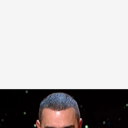
 de muerte
.
'Horizonte'