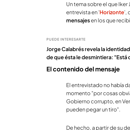
Un tema sobre el que Iker
entrevista en '
Horizonte
',
mensajes
en los que reci
PUEDE INTERESARTE
Jorge Calabrés revela la identida
de que ésta le desmintiera: "Es
El contenido del mensaje
El entrevistado no había 
momento "por cosas obvias
Gobierno corrupto, en Ve
pueden pegar un tiro".
De hecho, a partir de su 