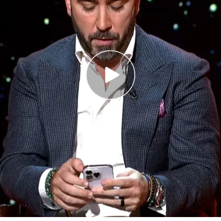
 su móvil a Iker Jiménez y Carmen Porter para
s mensajes con los que ha sido amenazado de
de a Félix Bolaños tras anunciar que se
aciones de soborno: "Ojalá sea así"
ama
declarase en la
Audiencia Nacional
y alegase
do por Delcy Rodríguez
que contiene
s irregulares de dinero de los socialistas
esa petrolífera venezolana, el empresario ha
biendo amenazas.