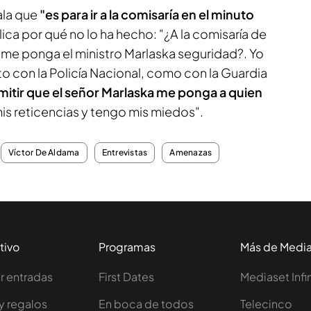
ala que
"es para ir a la comisaría en el minuto
ica por qué no lo ha hecho: "¿A la comisaría de
 me ponga el ministro Marlaska seguridad?. Yo
o con la Policía Nacional, como con la Guardia
mitir que el señor Marlaska me ponga a quien
is reticencias y tengo mis miedos".
Víctor De Aldama
Entrevistas
Amenazas
tivo
Programas
Más de Medi
 entradas
First Dates
Mediaset Infi
y regalos
En boca de todos
Telecinco