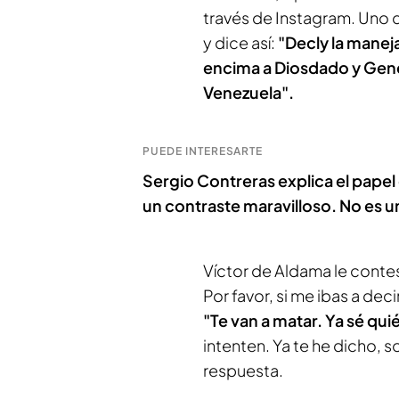
través de Instagram. Uno d
y dice así:
"Decly la manej
encima a Diosdado y Gene
Venezuela".
PUEDE INTERESARTE
Sergio Contreras explica el papel
un contraste maravilloso. No es u
Víctor de Aldama le contes
Por favor, si me ibas a deci
"Te van a matar. Ya sé qui
intenten. Ya te he dicho, 
respuesta.