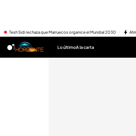
Tesh Sidi rechaza que Marruecos organice el Mundial 2030
Ahm
Lo último
A la carta