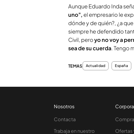
Aunque Eduardo Inda señ
uno",
el empresario le expl
dónde y de quién?, ¿a que
siempre he defendido tant
Civil, pero
yo no voy a per
sea de su cuerda
. Tengo m
TEMAS
Actualidad
España
Nosotros
Corpora
Contacta
Comprar
Trabaja en nuestro
Ofertas 