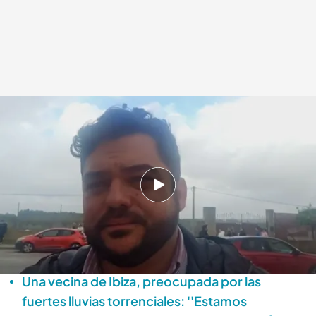
Miguel Rodríguez, alcalde de Arcos de la Frontera, en 'Todo es mentira'
.
cuatro.com
Todo es mentira
05 FEB 2026 - 18:25h.
El alcalde de Arcos de la Frontera desmiente
informaciones falsas sobre la presa y pide a la
ciudadanía que solo confíe en fuentes oficiales
Una vecina de Ibiza, preocupada por las
fuertes lluvias torrenciales: ''Estamos