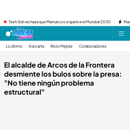
Tesh Sidi rechaza que Marruecos organice el Mundial 2030
Mar
Lo último
A la carta
Risto Mejide
Colaboradores
El alcalde de Arcos de la Frontera
desmiente los bulos sobre la presa:
"No tiene ningún problema
estructural"