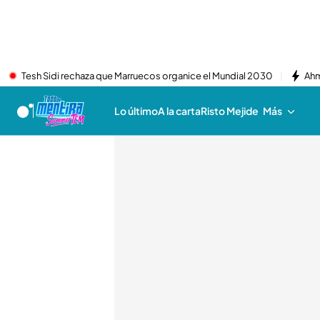
Tesh Sidi rechaza que Marruecos organice el Mundial 2030
Ahm
Lo último
A la carta
Risto Mejide
Más