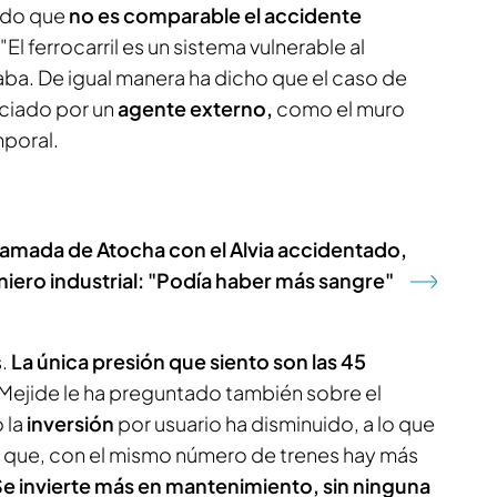
ido que
no es comparable el accidente
 "El ferrocarril es un sistema vulnerable al
aba. De igual manera ha dicho que el caso de
nciado por un
agente externo,
como el muro
mporal.
llamada de Atocha con el Alvia accidentado,
eniero industrial: "Podía haber más sangre"
s.
La única presión que siento son las 45
o Mejide le ha preguntado también sobre el
 la
inversión
por usuario ha disminuido, a lo que
do que, con el mismo número de trenes hay más
Se invierte más en mantenimiento, sin ninguna