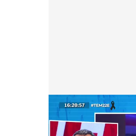
Óscar Puente habla en directo en 'Todo es mentira'
Todo es mentira
22 ENE 2026 - 17:24h.