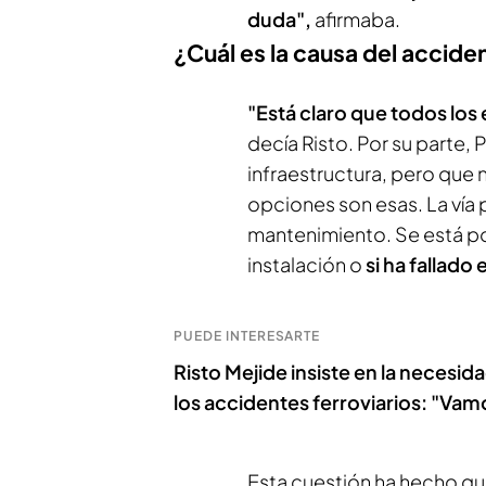
duda",
afirmaba.
¿Cuál es la causa del accide
"Está claro que todos los e
decía Risto. Por su parte,
infraestructura, pero que 
opciones son esas. La vía 
mantenimiento. Se está po
instalación o
si ha fallado
PUEDE INTERESARTE
Risto Mejide insiste en la necesid
los accidentes ferroviarios: "Vam
Esta cuestión ha hecho qu