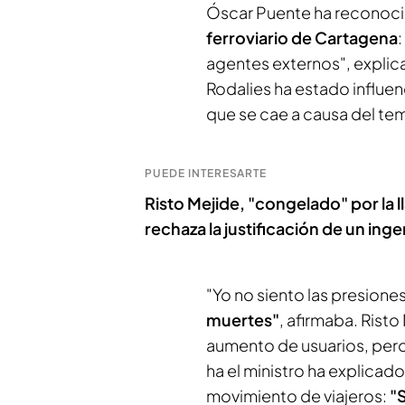
Óscar Puente ha reconoc
ferroviario de Cartagena
:
agentes externos", explic
Rodalies ha estado influe
que se cae a causa del te
PUEDE INTERESARTE
Risto Mejide, "congelado" por la 
rechaza la justificación de un ing
"Yo no siento las presione
muertes"
, afirmaba. Rist
aumento de usuarios, pero
ha el ministro ha explica
movimiento de viajeros:
"