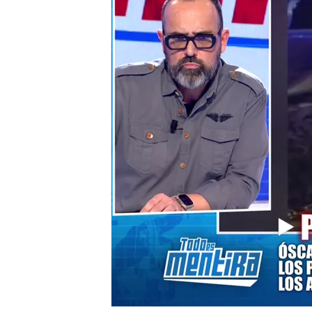
El ministro de Transpor
Juan Franco, ingeniero i
vibraciones en los trene
Compartir
Tras dos horas y media de 
transporte,
Óscar Puente
en el día de ayer, hoy
ha co
Durante su entrevista, el
agradecido que "de la cara
comenzado a preguntarle a
que hemos estado viviendo