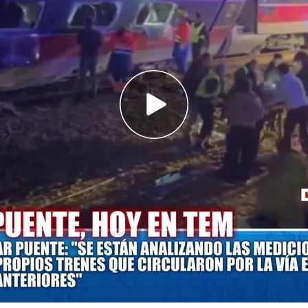
tes desvela nuevos datos de la investigación
ndustrial, advierte sobre el riesgo de las
s de alta velocidad: "Son un peligro"
rueda de prensa en la que el ministro de
,
respondió a todas las preguntas de los medios
nectado en directo en 'Todo es mentira'.
 presentador del programa,
Risto Mejide,
le ha
" en los momentos más críticos. Tras esto, ha
l ministro para esclarecer todos los hechos
 en la última semana.