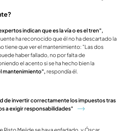
nte?
xpertos indican que es la vía o es el tren",
 Puente ha reconocido que él no ha descartado la
no tiene que ver el mantenimiento: "Las dos
puede haber fallado, no por falta de
niendo el acento si se ha hecho bien la
 el mantenimiento",
respondía él.
ad de invertir correctamente los impuestos tras
os a exigir responsabilidades"
e Risto Mejide se haya enfadado, y Óscar