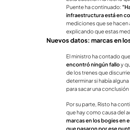
Puente ha continuado:
"Ha
infraestructura está en c
mediciones que se hacen a l
explicando que estas medi
Nuevos datos: marcas en los
El ministro ha contado que
encontró ningún fallo
y q
de los trenes que discurrier
determinar si había algun
para sacar una conclusión 
Por su parte, Risto ha co
que hay como causa del 
marcas en los bogies en e
que pasaron por ese punt