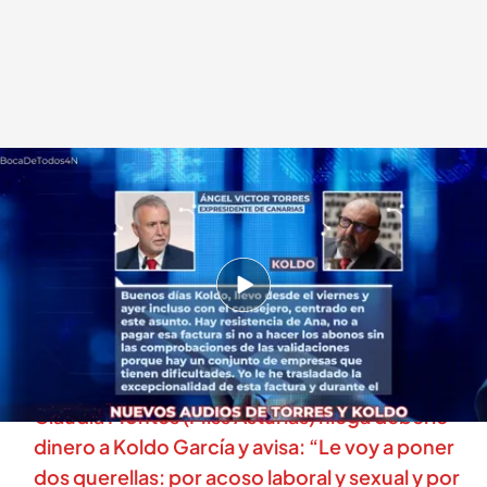
Audios de Ángel Vïctor Torres y Koldo
.
cuatro.com
En boca de todos
04 NOV 2025 - 14:23h.
Koldo García a Ángel Víctor Torres: "Te lo
agradeceré en carne y te pondré puentes y
carreteras"
Claudia Montes (Miss Asturias) niega deberle
dinero a Koldo García y avisa: “Le voy a poner
dos querellas: por acoso laboral y sexual y por