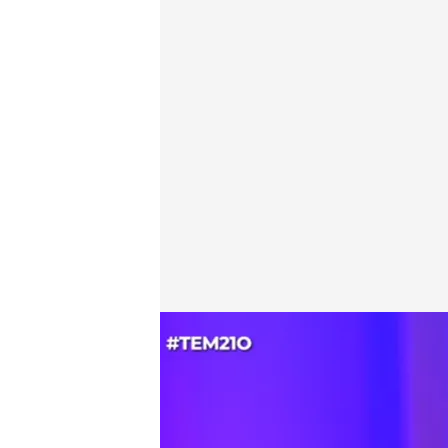
Javier Pérez Dolset responde a las preguntas de Ri
Alba de la Orden
Madrid, 21 OCT 2025 - 17:30h.