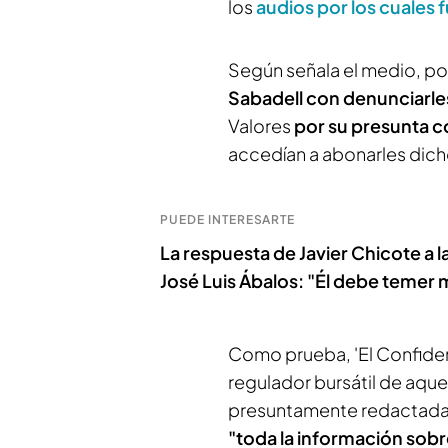
los
audios por los cuales
Según señala el medio, p
Sabadell con denunciarl
Valores
por su presunta co
accedían a abonarles dich
PUEDE INTERESARTE
La respuesta de Javier Chicote a 
José Luis Ábalos: "Él debe temer 
Como prueba, 'El Confiden
regulador bursátil de aqu
presuntamente redactada p
"toda la información sobr