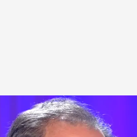
sto Mejide
.
'Todo es mentira'