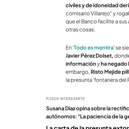
civiles y de idoneidad de
comisario Villarejo" y ro
que el Banco facilite a sus
otras cosas.
En '
Todo es mentira
' se s
Javier Pérez Dolset,
dond
información
y
ha negado l
embargo,
Risto Mejide pil
la presunta 'fontanera de
PUEDE INTERESARTE
Susana Díaz opina sobre la rectifi
autónomos: "La paciencia de la g
La carta de la presunta ext