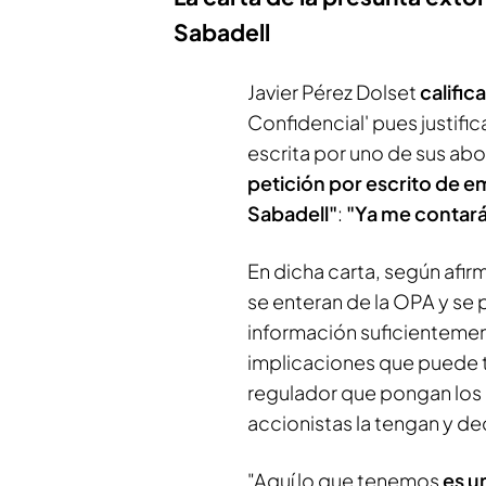
Sabadell
Javier Pérez Dolset
calific
Confidencial' pues justifica
escrita por uno de sus ab
petición por escrito de e
Sabadell"
:
"Ya me contará
En dicha carta, según afir
se enteran de la OPA y se
información suficientement
implicaciones que puede te
regulador que pongan los 
accionistas la tengan y de
"Aquí lo que tenemos
es u