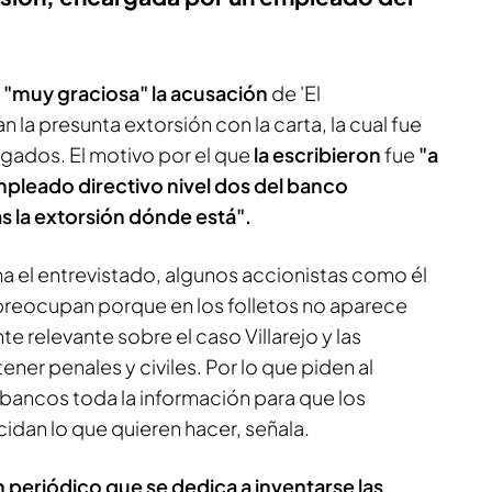
a "muy graciosa" la acusación
de 'El
n la presunta extorsión con la carta, la cual fue
ogados. El motivo por el que
la escribieron
fue
"a
mpleado directivo nivel dos del banco
s la extorsión dónde está".
ma el entrevistado, algunos accionistas como él
 preocupan porque en los folletos no aparece
e relevante sobre el caso Villarejo y las
ner penales y civiles. Por lo que piden al
bancos toda la información para que los
cidan lo que quieren hacer, señala.
n periódico que se dedica a inventarse las