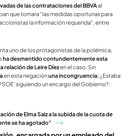
rivadas de las contrataciones del BBVA
al
gaban que tomara "las medidas oportunas para
 accionistas la información requerida", entre
ienta uno de los protagonistas de la polémica,
e
ha desmentido contundentemente esta
a relación de Leire Díez
en el caso. Sin
la
en esta negación
una incongruencia:
¿Estaba
l PSOE' siguiendo un encargo del Gobierno?.
cación de Elma Saiz a la subida de la cuota de
ente se ha agotado"
orsión, encargada por un empleado del