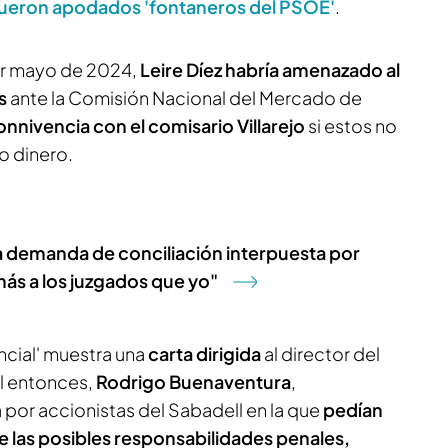
 fueron apodados 'fontaneros del PSOE'
.
or mayo de 2024,
Leire Díez habría amenazado al
es
ante la Comisión Nacional del Mercado de
nnivencia con el comisario Villarejo
si estos no
o dinero.
la demanda de conciliación interpuesta por
más a los juzgados que yo"
cial' muestra una
carta dirigida
al director del
el entonces,
Rodrigo Buenaventura
,
or accionistas del Sabadell en la que
pedían
e las posibles responsabilidades penales,