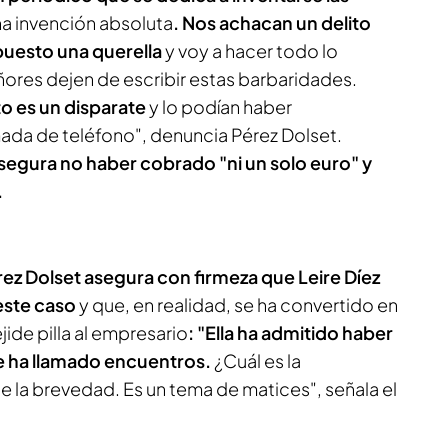
a invención absoluta
. Nos achacan un delito
 puesto una querella
y voy a hacer todo lo
ñores dejen de escribir estas barbaridades.
o es un disparate
y lo podían haber
da de teléfono", denuncia Pérez Dolset.
segura no haber cobrado "ni un solo euro" y
.
ez Dolset asegura con firmeza que Leire Díez
este caso
y que, en realidad, se ha convertido en
jide pilla al empresario
: "Ella ha admitido haber
e ha llamado encuentros.
¿Cuál es la
 la brevedad. Es un tema de matices", señala el