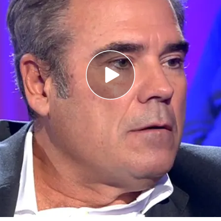
ienta en el chester de 'Todo es mentira' para
as de Risto Mejide sobre la presunta extorsión
al contundente mensaje que el comisario
es mentira': "No le gusta que indaguen"
acusara a Javier Pérez Dolset y Leire Díez de
 al Sabadell contra el BBVA en plena OPA y la
lo desmintiese en el programa de Risto Mejide
,
o más allá en el caso y
acusa
a los implicados de
diéndoles un millón de euros a cambio de dicha
 operandi similar al que se pudo escuchar en