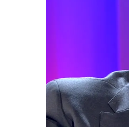
Javier Pérez Dolset se s
responder a las pregunt
al Sabadell
Pérez Dolset responde 
Villarejo envía a 'Todo 
Compartir
Después de que 'El Mundo' 
haber ofrecido información
periodista
Patricia López 
'El Confidencial'
da un pas
haberles extorsionado pi
información
con un modus