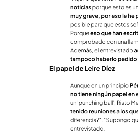
noticias
porque esto es un
muy grave,
por eso le he
posible para que estos se
Porque
eso que han escrit
comprobado con una llama
Además, el entrevistado
a
tampoco haberlo pedido
El papel de Leire Díez
Aunque en un principio
Pér
no tiene ningún papel en 
un 'punching ball', Risto Me
tenido reuniones a los qu
diferencia?". "Supongo que
entrevistado.