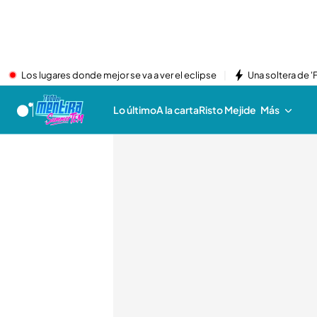
Los lugares donde mejor se va a ver el eclipse
Una soltera de '
Lo último
A la carta
Risto Mejide
Más