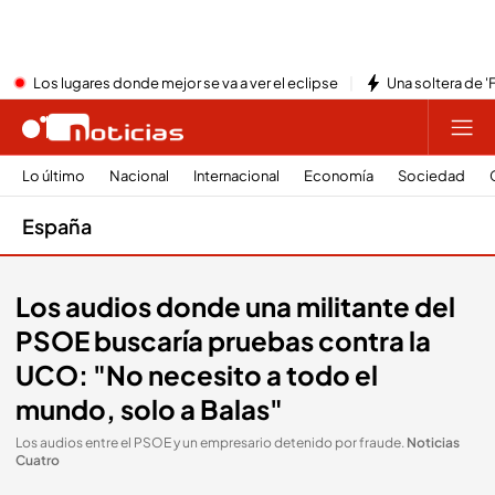
Los lugares donde mejor se va a ver el eclipse
Una soltera de '
Lo último
Nacional
Internacional
Economía
Sociedad
España
Los audios donde una militante del
PSOE buscaría pruebas contra la
UCO: "No necesito a todo el
mundo, solo a Balas"
Los audios entre el PSOE y un empresario detenido por fraude
.
Noticias
Cuatro