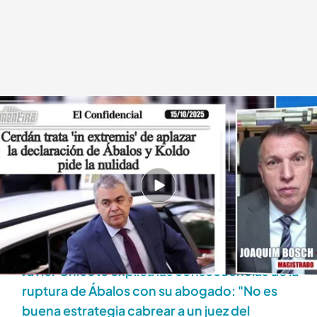
La opinión de Joaquim Bosch sobre el auto de Ábalos
.
'Todo es mentira'
Alba de la Orden
Madrid, 15 OCT 2025 - 19:21h.
Tras dar su opinión sobre el auto de Ábalos,
Joaquim Bosch explica la advertencia del juez
sobre un riesgo de fuga creciente
Javier Chicote explica las consecuencias de la
ruptura de Ábalos con su abogado: "No es
buena estrategia cabrear a un juez del