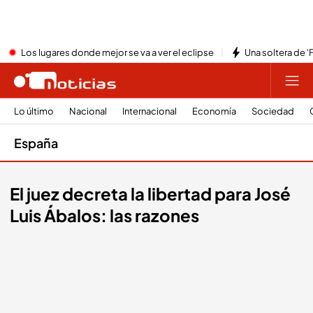
Los lugares donde mejor se va a ver el eclipse
Una soltera de '
Lo último
Nacional
Internacional
Economía
Sociedad
España
El juez decreta la libertad para José
Luis Ábalos: las razones