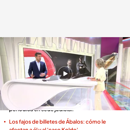
Isabel Sanz analiza en Noticias Cuatro las razones que han llevado al juez a
no encarcelar a Ábalos de forma preventiva
.
Cuatro
Redacción digital Noticias Cuatro
15 OCT 2025 - 14:30h.
Mantiene las medidas cautelares que tiene
vigentes, es decir, prohibición de salida del
país, retirada de pasaporte y comparecencia
periódica en sede judicial.
Los fajos de billetes de Ábalos: cómo le
afectan a él y al 'caso Koldo'