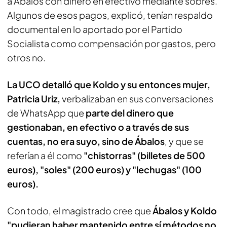
a Ábalos con dinero en efectivo mediante sobres.
Algunos de esos pagos, explicó, tenían respaldo
documental en lo aportado por el Partido
Socialista como compensación por gastos, pero
otros no.
La UCO detalló que Koldo y su entonces mujer,
Patricia Uriz,
verbalizaban en sus conversaciones
de WhatsApp que
parte del dinero que
gestionaban, en efectivo o a través de sus
cuentas, no era suyo, sino de Ábalos
, y que se
referían a él como
"chistorras" (billetes de 500
euros), "soles" (200 euros) y "lechugas" (100
euros).
Con todo, el magistrado cree que
Ábalos y Koldo
"pudieran haber mantenido entre sí métodos no