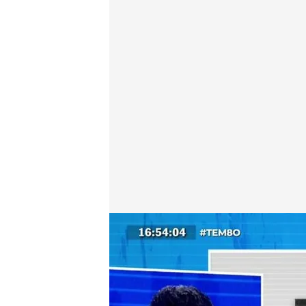
El senador del PSOE explica cómo son los sistema
Alba de la Orden
Madrid, 08 OCT 2025 - 18:43h.