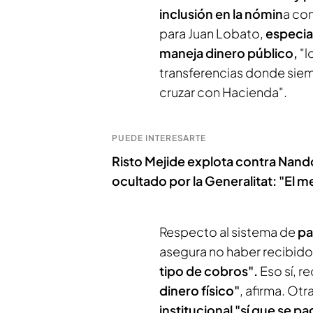
inclusión en la nómin
a co
para Juan Lobato,
especia
maneja dinero público,
"l
transferencias donde siem
cruzar con Hacienda".
PUEDE INTERESARTE
Risto Mejide explota contra Nando
ocultado por la Generalitat: "El me
Respecto al sistema de
pa
asegura no haber recibido 
tipo de cobros".
Eso sí, re
dinero físico"
, afirma. Ot
institucional "sí que se p