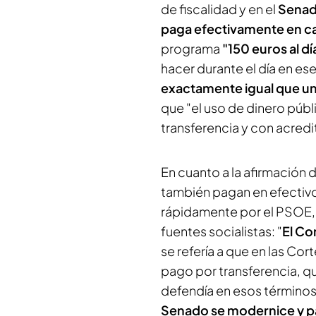
de fiscalidad y en el
Sena
paga efectivamente en c
programa
"150 euros al dí
hacer durante el día en ese
exactamente igual que un
que "el uso de dinero públ
transferencia y con acredi
En cuanto a la afirmación 
también pagan en efectiv
rápidamente por el PSOE, e
fuentes socialistas: "
El Co
se refería a que en las Cor
pago por transferencia, que
defendía en esos términos
Senado se modernice y pa