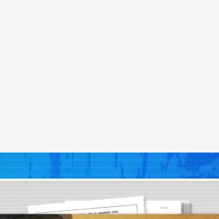
s de pago
.
'Todo es mentira'