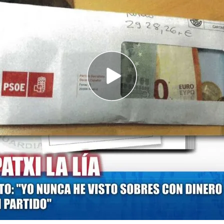
ra en 'Todo es mentira' para confirmar o
 del Gobierno a Patxi López y explicar cómo
 de pago
 aclara el voto a favor de embargo de armas a
ra': "Lo que se convalida es un decreto fake"
l que
aparece el programa de 'Todo es mentira'
,
icciones dentro del propio PSOE
pues los
n tenido que hablar sobre su presunta
e salir a la luz los supuestos 84 pagos en efectivo
 de una hipotética caja B.