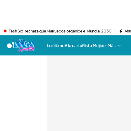
Tesh Sidi rechaza que Marruecos organice el Mundial 2030
Ahm
Lo último
A la carta
Risto Mejide
Más