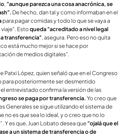
do
,
"aunque parezca una cosa anacrónica, se
ash".
De hecho, dan tal y como informaban en el
a
para pagar comidas y todo lo que se vaya a
 viaje". Esto
queda "acreditado a nivel legal
a transferencia"
, asegura. Pero eso no quita
ico está mucho mejor si se hace por
tación de medios digitales".
de Patxi López, quien señaló que en el Congreso
o para posteriormente ser desmentido
l entrevistado confirma la versión de las
ngreso se paga por transferencia.
Yo creo que
tes Generales se sigue utilizando el sistema de
 no es que sea lo ideal, y o creo que no lo
". Y es que, Juan Lobato desea que
"ojalá que el
se a un sistema de transferencia o de