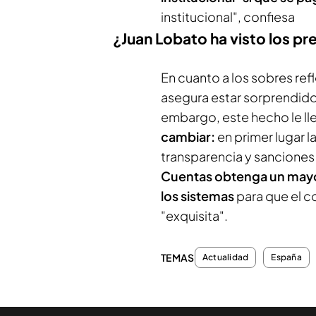
institucional", confiesa
¿Juan Lobato ha visto los p
En cuanto a los sobres ref
asegura estar sorprendido
embargo, este hecho le lle
cambiar:
en primer lugar l
transparencia y sancione
Cuentas obtenga un may
los sistemas
para que el co
"exquisita".
TEMAS
Actualidad
España