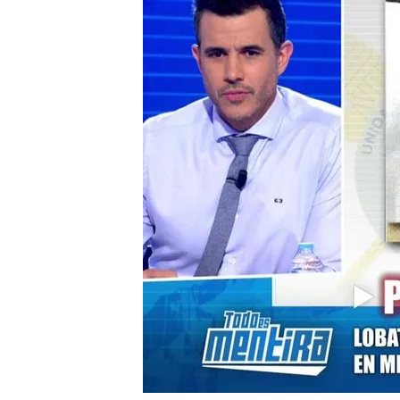
El senador del PSOE ent
desmentir la corrección
funcionan los sistemas
El portavoz de Podemos
Israel en 'Todo es menti
Compartir
El informe de la UCO, en e
ha dado lugar a las
contrad
portavoces del partido ha
financiación ilegal a raíz d
que recibió Santos Cerdán