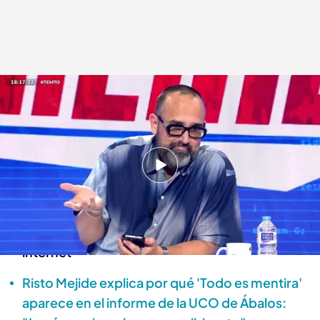
Risto Mejide habla sobre su supuesta inversión en una aplicación
.
'Todo es
mentira'
Alba de la Orden
Madrid, 07 OCT 2025 - 19:30h.
Risto Mejide aprovecha en 'Todo es mentira'
para desmentir nuevamente si invierte dinero
en una aplicación, tal y como aseguran en
internet
Risto Mejide explica por qué 'Todo es mentira'
aparece en el informe de la UCO de Ábalos: