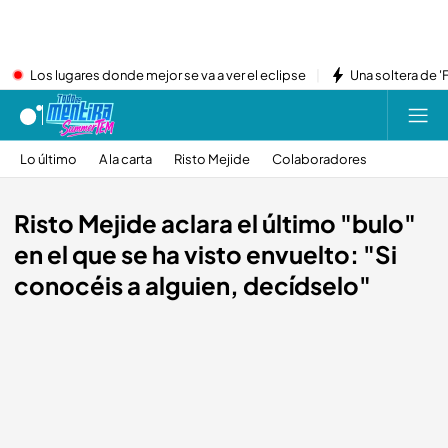
Los lugares donde mejor se va a ver el eclipse
Una soltera de '
Lo último
A la carta
Risto Mejide
Colaboradores
Risto Mejide aclara el último "bulo"
en el que se ha visto envuelto: "Si
conocéis a alguien, decídselo"