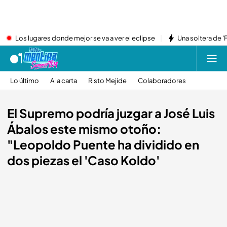
Los lugares donde mejor se va a ver el eclipse
Una soltera de '
Lo último
A la carta
Risto Mejide
Colaboradores
El Supremo podría juzgar a José Luis
Ábalos este mismo otoño:
"Leopoldo Puente ha dividido en
dos piezas el 'Caso Koldo'