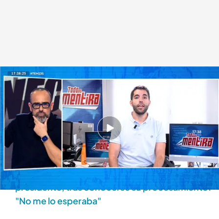
Leopoldo Puente divide el 'Caso Koldo' en dos
Todo es mentira
23 SEP 2025 - 18:37h.
Una última hora sobre el 'Caso Koldo' podría
implicar una dilatación considerable
El abogado de David Sánchez, hermano del
presidente, tras conocerse su procesamiento:
"No me lo esperaba"