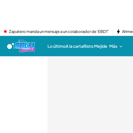
Zapatero manda un mensaje a un colaborador de 'EBDT'
Ahmed
Lo último
A la carta
Risto Mejide
Más