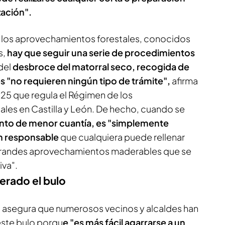
zación".
bo los aprovechamientos forestales, conocidos
s,
hay que seguir una serie de procedimientos
del
desbroce del matorral seco, recogida de
s "no requieren ningún tipo de trámite",
afirma
25 que regula el Régimen de los
es en Castilla y León. De hecho, cuando se
to de menor cuantía, es "simplemente
ón responsable
que cualquiera puede rellenar
 grandes aprovechamientos maderables que se
iva".
ferado el bulo
 asegura que numerosos vecinos y alcaldes han
este bulo porqu
e "es más fácil agarrarse a un