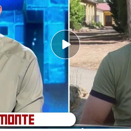
iente el bulo con argumentos y apunta qué
stración para llevar a cabo las cortas
o sobre la 'agenda ideológica', 'Todo es
un agente medioambiental quien desmiente su
nidad de Madrid,
Isabel Díaz Ayuso
, ha decidido
x y afirmar que la Agenda 2030, denominada
ca", dificulta la prevención de incendios
al
a de los montes, tal y como llevan denunciando
ó a arrasar la península.