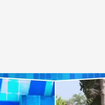
normativa de limpieza de montes
.
'Todo es mentira'