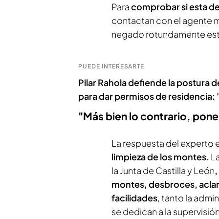
Para
comprobar si esta de
contactan con el agente 
negado rotundamente esta
PUEDE INTERESARTE
Pilar Rahola defiende la postura 
para dar permisos de residencia: "
"Más bien lo contrario, pone
La respuesta del experto e
limpieza de los montes.
L
la Junta de Castilla y León
,
montes, desbroces, aclare
facilidades
, tanto la admi
se dedican a la supervisió