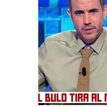
Christian Pascual desm
facilidades da la admini
Ante las quejas de Ayus
mentira' contacta con 
teoría
Compartir
La presidenta de la Comu
sumarse al discurso de Vo
como
la "agenda ideológi
poner trabas en la limpiez
desde que el fuego comenz