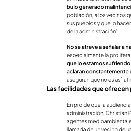
bulo generado malinten
población, a los vecinos 
sus pueblos y que lo hacen
de la administración".
No se atreve a señalar a n
especialmente la prolifer
que lo estamos sufriendo
aclaran constantemente 
aseguran que no es así, afi
Las facilidades que ofrecen 
En pro de que la audiencia
administración, Christian 
agentes medioambientales d
llamada de un vecino de u