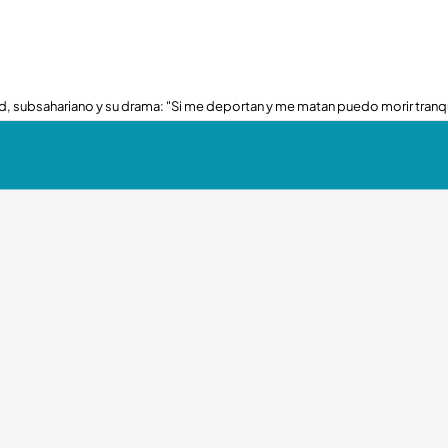
, subsahariano y su drama: "Si me deportan y me matan puedo morir tranq