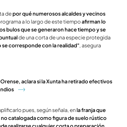
ta de
por qué numerosos alcaldes y vecinos
programa a lo largo de este tiempo
afirman lo
os bulos que se generaron hace tiempo y se
 puntual
de una corta de una especie protegida
se corresponde con la realidad"
, asegura
rense, aclara si la Xunta ha retirado efectivos
endios
lificarlo pues, según señala, en
la franja que
 no catalogada como figura de suelo rústico
de realizarse cualquier corta o preparación