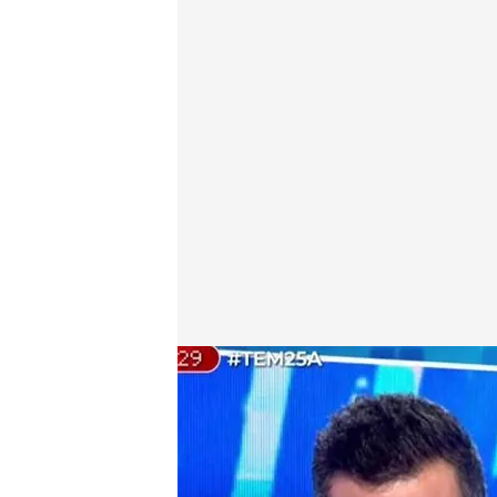
Un agente medioambiental niega el bulo sobre la 
Alba de la Orden
Madrid, 25 AGO 2025 - 17:29h.