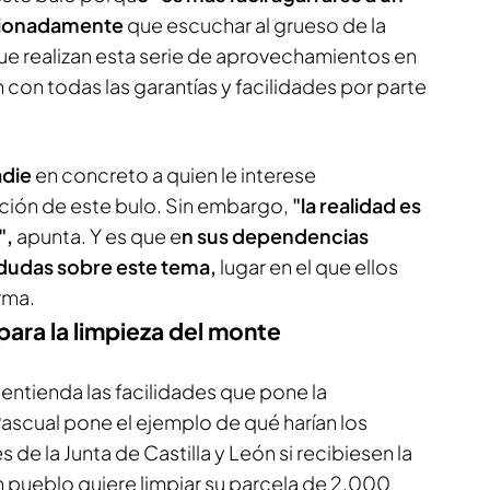
cionadamente
que escuchar al grueso de la
que realizan esta serie de aprovechamientos en
 con todas las garantías y facilidades por parte
adie
en concreto a quien le interese
ación de este bulo. Sin embargo,
"la realidad es
",
apunta. Y es que e
n sus dependencias
dudas sobre este tema,
lugar en el que ellos
rma.
para la limpieza del monte
 entienda las facilidades que pone la
Pascual pone el ejemplo de qué harían los
e la Junta de Castilla y León si recibiesen la
n pueblo quiere limpiar su parcela de 2.000