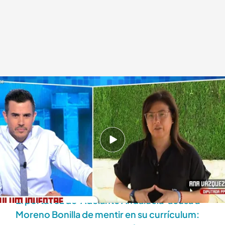
Ana Vázquez entra en 'Todo es mentira'
Déborah De la Calle
25 JUL 2025 - 18:54h.
Ana Vázquez ha entrado en directo en 'Todo es
mentira' para defender a Noelia Núñez y cargar
contra Óscar Puente
El portavoz de 'Adelante Andalucía' acusa a
Moreno Bonilla de mentir en su currículum: