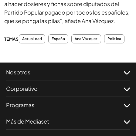
a hacer dosieres y fichas sobre diputados del
Partido Popular pagado por todos los españoles,
que se ponga las pilas'', añade Ana Vázquez.
TEMAS
Actualidad
España
Ana Vázquez
Política
Nosotros
Corporativo
Programas
Más de Mediaset