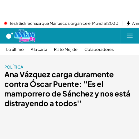
Tesh Sidi rechaza que Marruecos organice el Mundial 2030
Ahm
Lo último
A la carta
Risto Mejide
Colaboradores
POLÍTICA
Ana Vázquez carga duramente
contra Óscar Puente: ''Es el
mamporrero de Sánchez y nos está
distrayendo a todos''