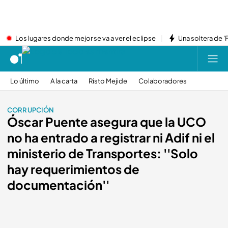
Los lugares donde mejor se va a ver el eclipse
Una soltera de '
Lo último
A la carta
Risto Mejide
Colaboradores
CORRUPCIÓN
Óscar Puente asegura que la UCO
no ha entrado a registrar ni Adif ni el
ministerio de Transportes: ''Solo
hay requerimientos de
documentación''