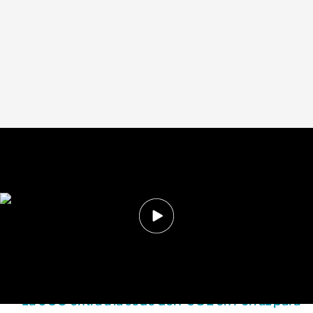
El ministro de Transportes se ha pronunciado
Déborah De la Calle
20 JUN 2025 - 18:06h.
El ministro de Transportes ha querido
pronunciarse en su cuenta de 'X' sobre los
presuntos registros
La UCO entra a la sede del PSOE en Ferraz para