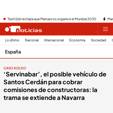
Tesh Sidi rechaza que Marruecos organice el Mundial 2030
Mar
Lo último
Nacional
Internacional
Economía
Sociedad
España
CASO KOLDO
‘Servinabar’, el posible vehículo de
Santos Cerdán para cobrar
comisiones de constructoras: la
trama se extiende a Navarra