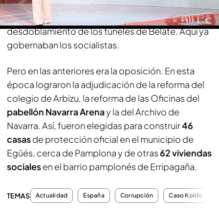
que ‘Servinabar’ habría recibido unos 10 millones.
La obra más importante y más reciente es el
desdoblamiento de los túneles de Belate. Aquí ya
gobernaban los socialistas.
Pero en las anteriores era la oposición. En esta
época lograron la adjudicación de la reforma del
colegio de Arbizu, la reforma de las Oficinas del
pabellón Navarra Arena
y la del Archivo de
Navarra. Así, fueron elegidas para construir
46
casas
de protección oficial en el municipio de
Egüés, cerca de Pamplona y de otras
62 viviendas
sociales
en el barrio pamplonés de Erripagaña.
TEMAS
Actualidad
España
Corrupción
Caso Koldo