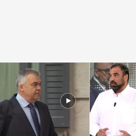
La relación entre 'Servinabar' y 'Acciona'
.
Noticias Cuatro
Redacción digital Noticias Cuatro
Daniel Montero
19 JUN 2025 - 14:52h.
La trama Cerdán se extiende a Navarra, donde
la empresa habría recibido seis adjudicaciones
públicas
Anaís, la amiga de Ábalos que ocultó un disco