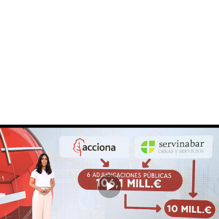
‘Servinabar’ habría recibido unos 10 millones de euros en obras públicas
‘Servinabar’ habría recibido unos 10
millones de euros
‘Servinabar’ participó, junto a ‘Acciona’, en al
menos
seis adjudicaciones públicas
en Navarra
por valor de más de
106 millones de euros
de los