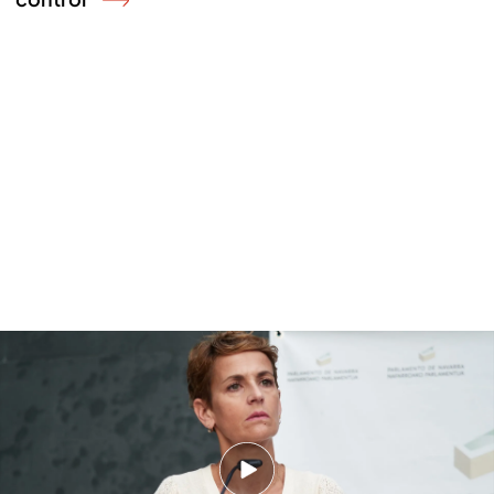
La trama de Santos Cerdán y su origen en Navarra: Chivite no piensa dimitir
y Algorriz sigue de diputado