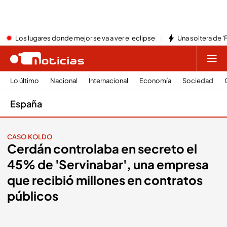
Los lugares donde mejor se va a ver el eclipse
Una soltera de '
Lo último
Nacional
Internacional
Economía
Sociedad
España
CASO KOLDO
Cerdán controlaba en secreto el
45% de 'Servinabar', una empresa
que recibió millones en contratos
públicos