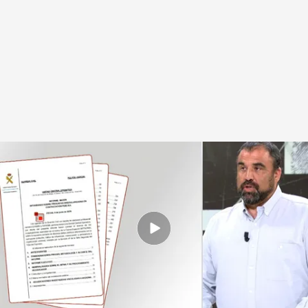
Cerdán controlaba en secreto el 45% de 'Servinabar'
.
Noticias Cuatro
Redacción digital Noticias Cuatro
Daniel Montero
18 JUN 2025 - 17:16h.
Esta compañía se crea aparentemente para
escanear documentos y no tenía nada que ver
con la construcción
Anaís, la amiga de Ábalos que ocultó un disco