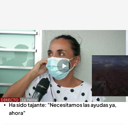
Vídeo de la entrevista a Soledad.
Cuatro al día
22 SEP 2021 - 19:22h.
Soledad todavía no sabe si su casa sigue en pie
Ella preferió salvaguardar sus objetos
personas
Ha sido tajante: "Necesitamos las ayudas ya,
ahora"