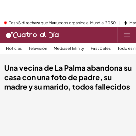
Tesh Sidi rechaza que Marruecos organice el Mundial 2030
Mar
Noticias
Televisión
Mediaset Infinity
First Dates
Todo es m
Una vecina de La Palma abandona su
casa con una foto de padre, su
madre y su marido, todos fallecidos