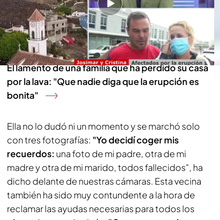
de que quedara sepultado por la lava del volcán
Se necesitan mascarillas FFP2 en La Palma ante la
mala calidad del aire
El lamento de una familia que ha perdido su casa
por la lava: "Que nadie diga que la erupción es
bonita"
Ella no lo dudó ni un momento y se marchó solo
con tres fotografías:
"Yo decidí coger mis
recuerdos:
una foto de mi padre, otra de mi
madre y otra de mi marido, todos fallecidos", ha
dicho delante de nuestras cámaras. Esta vecina
también ha sido muy contundente a la hora de
reclamar las ayudas necesarias para todos los