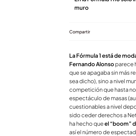
muro
Compartir
La Fórmula 1 está de mod
Fernando Alonso
parece 
que se apagaba sin más rem
sea dicho), sino a nivel m
competición que hasta no 
espectáculo de masas (au
cuestionables a nivel depo
sido ceder derechos a Netf
ha hecho que
el “boom” de
así el número de espectado