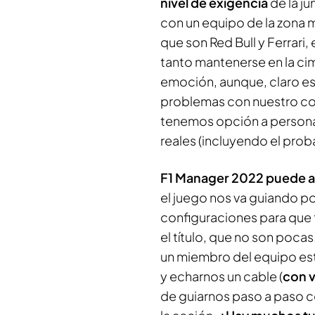
nivel de exigencia
de la 
con un equipo de la zona m
que son Red Bull y Ferrari
tanto mantenerse en la cim
emoción, aunque, claro es
problemas con nuestro co
tenemos opción a personal
reales (incluyendo el prob
F1 Manager 2022 puede ab
el juego nos va guiando p
configuraciones para que
el título, que no son poc
un miembro del equipo esta
y echarnos un cable (
con v
de guiarnos paso a paso con