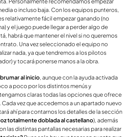
junta. Personalmente recomendamos empezar
edia o incluso baja. Con los equipos punteros,
, es relativamente fácil empezar ganando (no
a) y el juego puede llegar a perder algo de
tá, habrá que mantener el nivel si no queremos
ntrato. Una vez seleccionado el equipo no
izar nada, ya que tendremos a los pilotos
ador) y tocará ponerse manos a la obra.
rumar al inicio
, aunque con la ayuda activada
oco a poco por los distintos menús y
 tengamos claras todas las opciones que ofrece
as. Cada vez que accedemos a un apartado nuevo
rá ahí para contarnos los detalles de la sección
oz totalmente doblada al castellano
), además
 las distintas pantallas necesarias para realizar