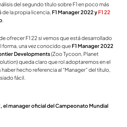
álisis del segundo título sobre F1 en poco más
á de la propia licencia,
F1 Manager 2022 y
F1 22
o
.
uede ofrecer F1 22 si vemos que está desarrollado
l forma, una vez conocido que
F1 Manager 2022
rontier Developments
(Zoo Tycoon, Planet
volution) queda claro que rol adoptaremos en el
haber hecho referencia al “Manager” del título,
iado fácil.
, el manager oficial del Campeonato Mundial