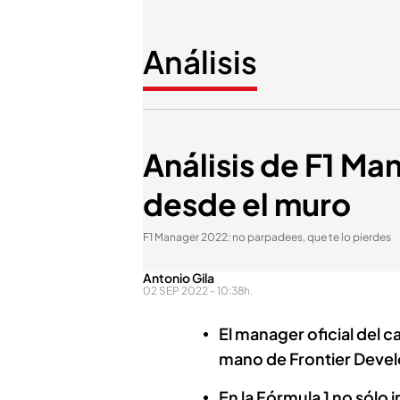
Análisis
Análisis de F1 Ma
desde el muro
F1 Manager 2022: no parpadees, que te lo pierdes
Antonio Gila
02 SEP 2022 - 10:38h.
El manager oficial del 
mano de Frontier Deve
En la Fórmula 1 no sólo i