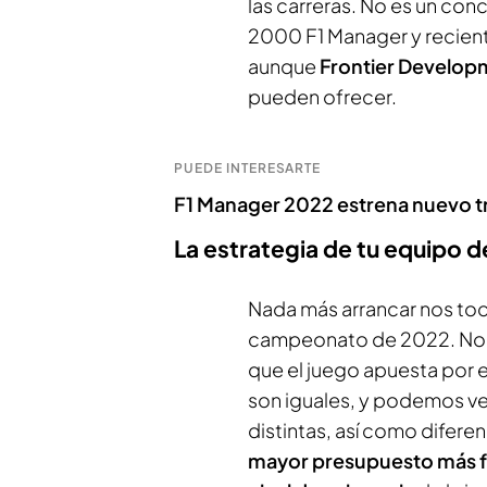
las carreras. No es un con
2000 F1 Manager y recie
aunque
Frontier Develop
pueden ofrecer.
PUEDE INTERESARTE
F1 Manager 2022 estrena nuevo trá
La estrategia de tu equipo d
Nada más arrancar nos to
campeonato de 2022. No h
que el juego apuesta por e
son iguales, y podemos ve
distintas, así como difer
mayor presupuesto más fá