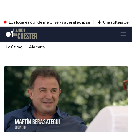
Los lugares donde mejor se va a ver el eclipse
Una soltera de '
Lo último
A la carta