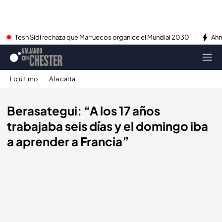
Tesh Sidi rechaza que Marruecos organice el Mundial 2030
Ahm
Lo último
A la carta
Berasategui: “A los 17 años
trabajaba seis días y el domingo iba
a aprender a Francia”