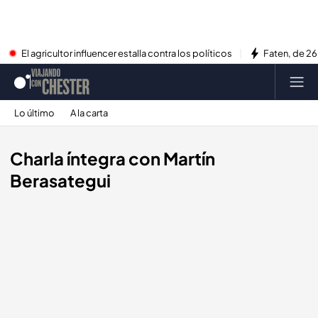
El agricultor influencer estalla contra los políticos
Faten, de 26
Lo último
A la carta
Charla íntegra con Martín
Berasategui