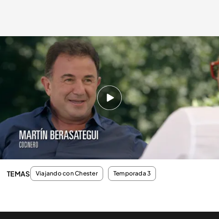
cuatro.com
26 OCT 2014 - 22:56h.
Compartir
Donostiarra, 64 años, dirige 10 restaurantes, tiene
una hija y mucho “garrote”. Es Martín Berasategui.
TEMAS
Viajando con Chester
Temporada 3