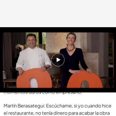
cuatro.com
26 OCT 2014 - 22:55h.
Compartir
Risto Mejide: Suena todo muy bien, no me puedo
creer que en veintitantos años no hayas tenido
momentos duros como empresario.
Martín Berasategui: Escúchame, si yo cuando hice
el restaurante, no tenía dinero para acabar la obra