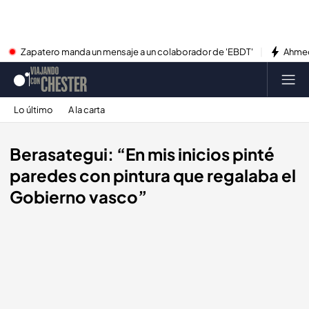
Zapatero manda un mensaje a un colaborador de 'EBDT'
Ahmed
Lo último
A la carta
Berasategui: “En mis inicios pinté
paredes con pintura que regalaba el
Gobierno vasco”