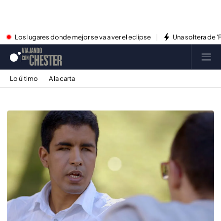
Los lugares donde mejor se va a ver el eclipse
Una soltera de '
Lo último
A la carta