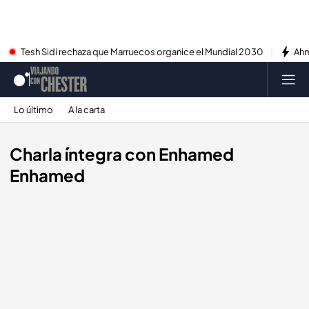
Tesh Sidi rechaza que Marruecos organice el Mundial 2030
Ahm
Lo último
A la carta
Charla íntegra con Enhamed
Enhamed