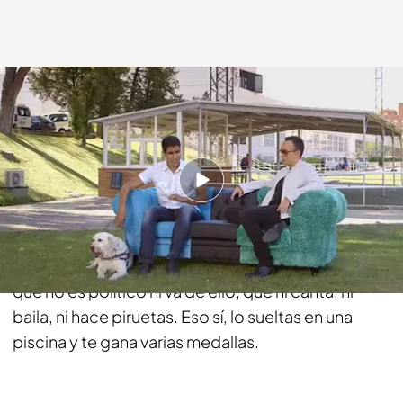
cuatro.com
05 OCT 2014 - 23:00h.
Compartir
Nadie conoce a Enhamed en términos televisivos.
Un ciudadano que no es famoso ni lo pretende,
que no es político ni va de ello, que ni canta, ni
baila, ni hace piruetas. Eso sí, lo sueltas en una
piscina y te gana varias medallas.