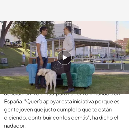
cuatro.com
05 OCT 2014 - 23:00h.
Compartir
Enhamed quiere que el dinero conseguido en la
subasta del chester vaya destinado a la
asociación 'Voluntas' para hacer voluntariado en
España. "Quería apoyar esta iniciativa porque es
gente joven que justo cumple lo que te están
diciendo, contribuir con los demás", ha dicho el
nadador.