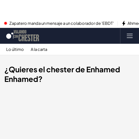
Zapatero manda un mensaje a un colaborador de 'EBDT'
Ahmed
Lo último
A la carta
¿Quieres el chester de Enhamed
Enhamed?