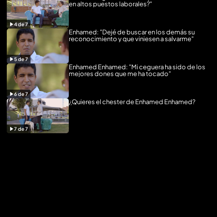
en altos puestos laborales?"
4
de
7
Enhamed: "Dejé de buscar en los demás su
reconocimiento y que viniesen a salvarme"
5
de
7
Enhamed Enhamed: "Mi ceguera ha sido de los
mejores dones que me ha tocado"
6
de
7
¿Quieres el chester de Enhamed Enhamed?
7
de
7