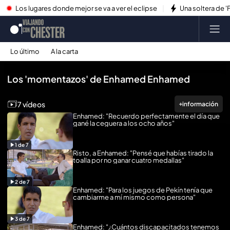
Los lugares donde mejor se va a ver el eclipse
Una soltera de '
Lo último
A la carta
Reproducir todo
Los 'momentazos' de Enhamed Enhamed
7 vídeos
información
Enhamed: "Recuerdo perfectamente el día que
gané la ceguera a los ocho años"
1
de
7
Risto, a Enhamed: "Pensé que habías tirado la
toalla por no ganar cuatro medallas"
2
de
7
Enhamed: "Para los juegos de Pekín tenía que
cambiarme a mí mismo como persona"
3
de
7
Enhamed: "¿Cuántos discapacitados tenemos