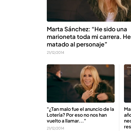
Marta Sánchez: “He sido una
marioneta toda mi carrera. He
matado al personaje”
21/12/2014
"¿Tan malo fue el anuncio de la
Ma
Lotería? Por eso no nos han
año
vuelto a llamar..."
ne
re
21/12/2014