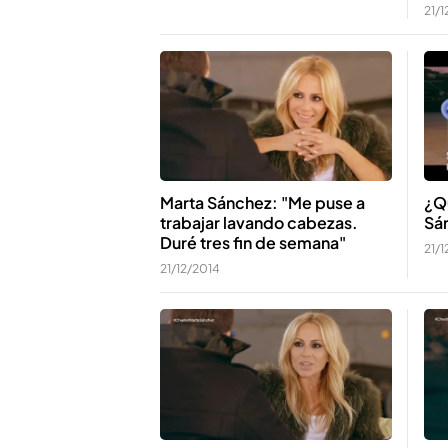
21/1
Marta Sánchez: "Me puse a
¿Qu
trabajar lavando cabezas.
Sá
Duré tres fin de semana"
21/1
21/12/2014