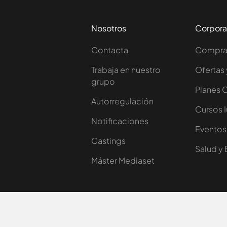
Nosotros
Corpora
Contacta
Comprar
Trabaja en nuestro
Ofertas 
grupo
Planes 
Autorregulación
Cursos 
Notificaciones
Eventos
Castings
Salud y 
Máster Mediaset