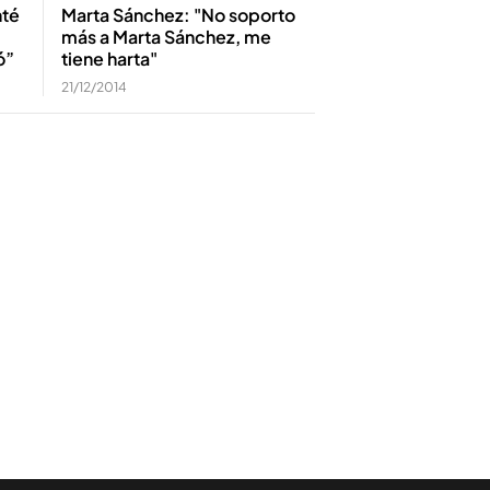
nté
Marta Sánchez: "No soporto
más a Marta Sánchez, me
ó”
tiene harta"
21/12/2014