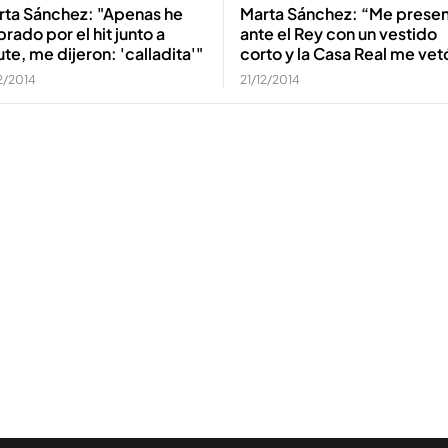
rta Sánchez: "Apenas he
Marta Sánchez: “Me prese
rado por el hit junto a
ante el Rey con un vestido
te, me dijeron: 'calladita'"
corto y la Casa Real me vet
2/2014
21/12/2014