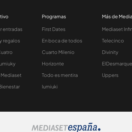
tivo
Programas
Más de Medi
 entradas
First Dates
Mediaset Infi
y regalos
En boca de todos
Telecinco
Cuatro
Cuarto Milenio
Divinity
Iumiuky
Horizonte
ElDesmarqu
 Mediaset
Todo es mentira
Uppers
Bienestar
Iumiuki