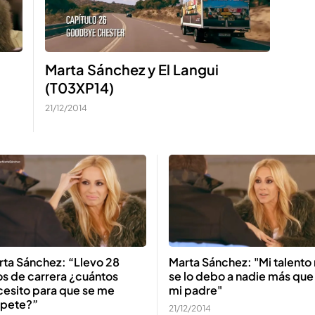
Marta Sánchez y El Langui
(T03XP14)
21/12/2014
rta Sánchez: “Llevo 28
Marta Sánchez: "Mi talento
s de carrera ¿cuántos
se lo debo a nadie más que
cesito para que se me
mi padre"
spete?”
21/12/2014