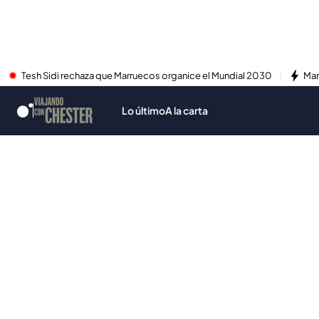
Tesh Sidi rechaza que Marruecos organice el Mundial 2030
Mar
Lo último
A la carta