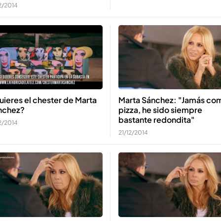
2/2014
ieres el chester de Marta
Marta Sánchez: "Jamás co
nchez?
pizza, he sido siempre
bastante redondita"
2/2014
21/12/2014