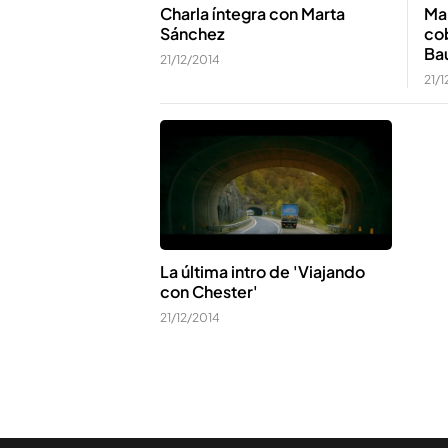
Charla íntegra con Marta
Ma
Sánchez
cob
Bau
21/12/2014
21/1
La última intro de 'Viajando
con Chester'
21/12/2014