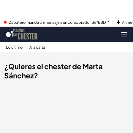
Zapatero manda un mensaje a un colaborador de 'EBDT'
Ahmed
Lo último
A la carta
¿Quieres el chester de Marta
Sánchez?