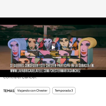
cuatro.com
21 DIC 2014 - 23:30h.
Compartir
El dinero de la subasta del chester de Marta
Sánchez irá destinado a la Asociación Española
contra el Cáncer.
TEMAS
Viajando con Chester
Temporada 3